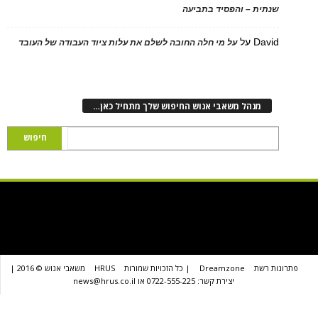
ת – והפסיד בתביעה
D
על
על מי חלה החובה לשלם את עלות ציוד העבודה של העובד
נהל משאבי אנוש החיפוש שלך מתחיל כאן…
שת
Dreamzone
| כל הזכויות שמורות
HRUS
משאבי אנוש © 2016 |
יצירת קשר: 0722-555-225 או news@hrus.co.il