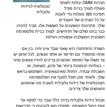
חברות GMM יכולות לשתף
טכנולוגיה לניידות
ך בניית מודל
גלובלית
תמיכה 360 מעלות כדי לענות
כים של העובדים
נות הנשענים על חששות אלו, סביר להניח,
סולם של תרחישים, לצורך בניית פלטפורמה
משלבת אמפתיה ויעילות.
תונה היא שאף עובד אינו זהה. בין אם
ד עם תריסר או אלפי אנשים, לכל ארגון יש
ל הסיפור וארגונים צריכים להזיז אנשים מהר
הנמוכות ביותר של סיכון, הוצאות, או
ודה. התחל מאינטואיציה, השתמש בראש
ר מכן תוכל למנף את הפלטפורמה
ת של ניידות גלובלית לטובת מה שהארגון
לך צריכים.
ות גלובלית בדרך כלל עובד כדי לפקח על
ל המשימה. תפקידו הוא להבטיח כי הדרישות