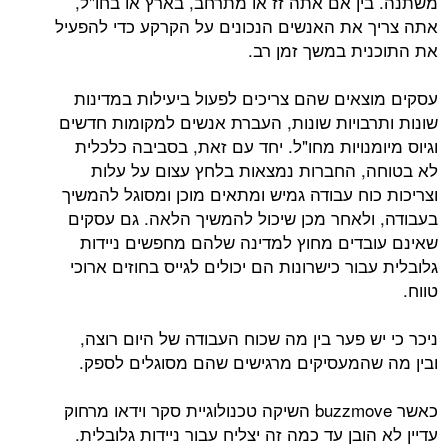
ן אם אתה זז או מתרחב, בארץ או בחו"ל,
את האנשים הנכונים על הקרקע כדי להפעיל
ת במשך זמן רב.
אים שהם צריכים לפעול ביעילות במדינות
בויות שונות, העברת אנשים למקומות חדשים
נויות מחו"ל. יחד עם זאת, בסביבה כלכלית
 החברות נמצאות בלחץ עצום על עלות
וח עבודה גמיש ומתאים מוכן ומסוגל להמשיך
לאחר מכן שיכול להמשיך הלאה. גם עסקים
דים מחוץ למדינה שלהם מחפשים ניידות
ור כישרונות הם יכולים לגייס בחוזים ארוכי
 פער בין מה שכוח העבודה של היום רוצה,
המעסיקים מרגישים שהם מסוגלים לספק.
כאשר buzzmove השיקה טכנולוגיית סקר וידאו מרחוק
ובן עד כמה זה יצליח עבור ניידות גלובלית.