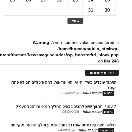
31
3
« יול
Warning
: A non-numeric value encounte
/home/hrusco/public_htm
content/themes/Newsmag/includes/wp_booster/td_bloc
on li
ת אחרונות
שימור עובדים בעידן ה-AI והאי-וודאות: למה פיטורים הם לא פתרון
מערכת HRus
-
05/08/2026
ים
מערכת HRus
-
05/08/2026
ים
פי מעסיקים תחת אותו גג: חובת שימוע וחלף הודעה מוקדמת
מערכת HRus
-
04/08/2026
 עבודה