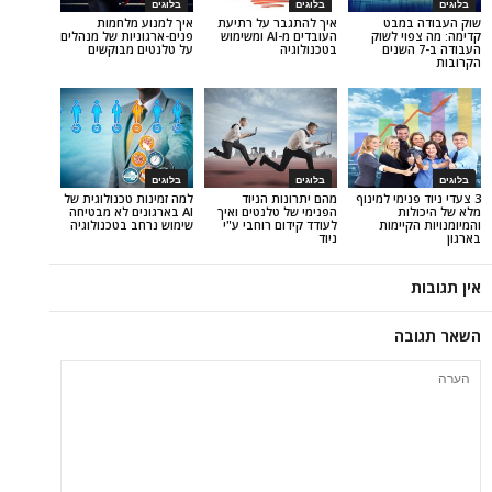
בלוגים
בלוגים
מבט
איך להתגבר על רתיעת
איך למנוע מלחמות
 לשוק
העובדים מ-AI ומשימוש
פנים-ארגוניות של מנהלים
ב-7 השנים
בטכנולוגיה
על טלנטים מבוקשים
בלוגים
בלוגים
מי למינוף
מהם יתרונות הניוד
למה זמינות טכנולוגית של
ת
הפנימי של טלנטים ואיך
AI בארגונים לא מבטיחה
ימות
לעודד קידום רוחבי ע"י
שימוש נרחב בטכנולוגיה
ניוד
ה