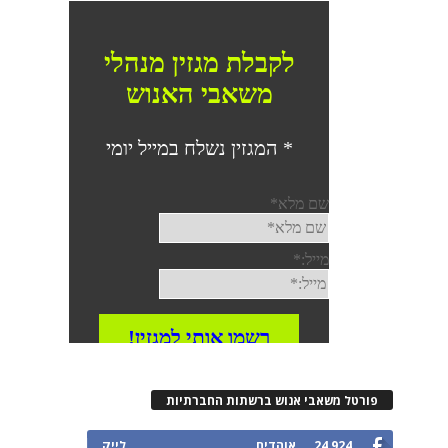
רטל משאבי אנוש ברשתות החברתיות
24,924
אוהדים
לייק