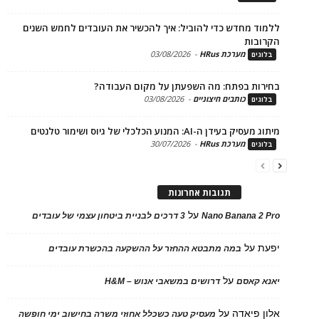
ד מחדש כדי להוביל: איך להכשיר את העובדים לחמש השנים
בות
מערכת HRus
-
03/08/2026
ים
ות בפתח: מה השפעתן על מקום העבודה?
כותבים חיצוניים
-
03/08/2026
ים
בעידן ה-AI: המנוע הכלכלי של גיוס ושימור טלנטים
מערכת HRus
-
30/07/2026
ים
תגובות אחרונות
על
Nano Banana 2
3 דרכים לבניית ביטחון עצמי של עובדים
על
במה מתבטא ההחזר על ההשקעה בהכשרת עובדים
על
 קאסם
דרושים במשאבי אנוש – H&M
 פיאדה
על
מעסיק טעה כשכלל אחוזי משרה בחישוב ימי חופשה