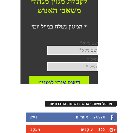
פורטל משאבי אנוש ברשתות החברתיות
24,924
אוהדים
לייק
300
עוקבים
מעקב