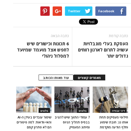
Twitter
Facebook
כתבה קודמת
כתבה הבאה
העסקת בעלי מוגבלויות
6 תכונות וכישורים שיש
עשויה לתרום לארגון רווחים
לחפש אצל מועמד שמיועד
גדולים יותר
למסלול ניהולי
מאמרים קשורים
עוד מאותו הכותב
דיני עבודה
בלוגים
בלוגים
חילופי מעסיקים תחת
7 עמודי התווך שיש להציב
שימור עובדים בעידן ה-AI
אותו גג: חובת שימוע
בבסיס תהליך הגיוס
והאי-וודאות: למה פיטורים
וחלף הודעה מוקדמת
ומיתוג המעסיק
הם לא פתרון קסם