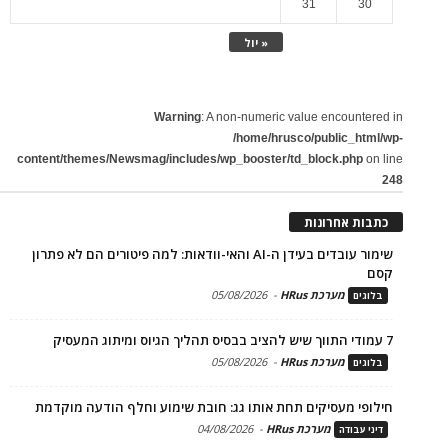
31
30
« יול
Warning
: A non-numeric value encountered in
/home/hrusco/public_html/wp-
content/themes/Newsmag/includes/wp_booster/td_block.php
on line
248
כתבות אחרונות
שימור עובדים בעידן ה-AI והאי-וודאות: למה פיטורים הם לא פתרון
קסם
מערכת HRus
-
05/08/2026
בלוגים
7 עמודי התווך שיש להציב בבסיס תהליך הגיוס ומיתוג המעסיק
מערכת HRus
-
05/08/2026
בלוגים
חילופי מעסיקים תחת אותו גג: חובת שימוע וחלף הודעה מוקדמת
מערכת HRus
-
04/08/2026
דיני עבודה