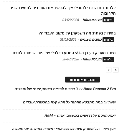
ללמוד מחדש כדי להוביל: איך להכשיר את העובדים לחמש השנים
הקרובות
מערכת HRus
-
03/08/2026
בלוגים
בחירות בפתח: מה השפעתן על מקום העבודה?
כותבים חיצוניים
-
03/08/2026
בלוגים
מיתוג מעסיק בעידן ה-AI: המנוע הכלכלי של גיוס ושימור טלנטים
מערכת HRus
-
30/07/2026
בלוגים
תגובות אחרונות
Nano Banana 2 Pro
על
3 דרכים לבניית ביטחון עצמי של עובדים
יפעת
על
במה מתבטא ההחזר על ההשקעה בהכשרת עובדים
יאנא קאסם
על
דרושים במשאבי אנוש – H&M
אלון פיאדה
על
מעסיק טעה כשכלל אחוזי משרה בחישוב ימי חופשה