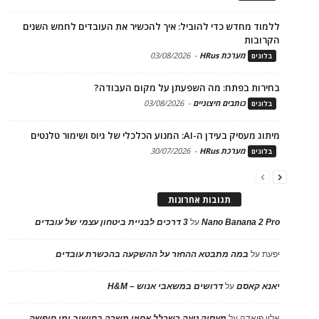
ללמוד מחדש כדי להוביל: איך להכשיר את העובדים לחמש השנים
הקרובות
מערכת HRus
-
03/08/2026
בלוגים
בחירות בפתח: מה השפעתן על מקום העבודה?
כותבים חיצוניים
-
03/08/2026
בלוגים
מיתוג מעסיק בעידן ה-AI: המנוע הכלכלי של גיוס ושימור טלנטים
מערכת HRus
-
30/07/2026
בלוגים
תגובות אחרונות
Nano Banana 2 Pro
על
3 דרכים לבניית ביטחון עצמי של עובדים
יפעת
על
במה מתבטא ההחזר על ההשקעה בהכשרת עובדים
יאנא קאסם
על
דרושים במשאבי אנוש – H&M
אלון פיאדה
על
מעסיק טעה כשכלל אחוזי משרה בחישוב ימי חופשה