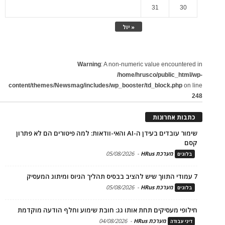
31
30
« יול
Warning
: A non-numeric value encountered in
/home/hrusco/public_html/wp-
content/themes/Newsmag/includes/wp_booster/td_block.php
on line
248
כתבות אחרונות
שימור עובדים בעידן ה-AI והאי-וודאות: למה פיטורים הם לא פתרון
קסם
מערכת HRus
-
05/08/2026
בלוגים
7 עמודי התווך שיש להציב בבסיס תהליך הגיוס ומיתוג המעסיק
מערכת HRus
-
05/08/2026
בלוגים
חילופי מעסיקים תחת אותו גג: חובת שימוע וחלף הודעה מוקדמת
מערכת HRus
-
04/08/2026
דיני עבודה