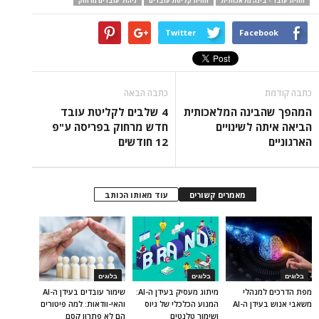
חווית עובד - בינה מלאכותית
חווית קליטת עובדים
ניהול עובדים מרחוק
Twitter
Facebook
כתבה קודמת
כתבה הבאה
המהפך שהבינה המלאכותית
4 שלבים לקליטת עובד
הביאה איתה לשינויים
חדש מרחוק בפריסה ע"פ
הארגוניים
12 חודשים
מאמרים קשורים
עוד מאותו הכותב
בלוגים
בלוגים
בלוגים
מפת הדרכים למנהלי
מיתוג מעסיק בעידן ה-AI:
שימור עובדים בעידן ה-AI
משאבי אנוש בעידן ה-AI
המנוע הכלכלי של גיוס
והאי-וודאות: למה פיטורים
ושימור טלנטים
הם לא פתרון קסם