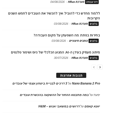
מערכת HRus
-
04/08/2026
דיני עבודה
ללמוד מחדש כדי להוביל: איך להכשיר את העובדים לחמש השנים
הקרובות
מערכת HRus
-
03/08/2026
בלוגים
בחירות בפתח: מה השפעתן על מקום העבודה?
כותבים חיצוניים
-
03/08/2026
בלוגים
מיתוג מעסיק בעידן ה-AI: המנוע הכלכלי של גיוס ושימור טלנטים
מערכת HRus
-
30/07/2026
בלוגים
תגובות אחרונות
Nano Banana 2 Pro
על
3 דרכים לבניית ביטחון עצמי של עובדים
יפעת
על
במה מתבטא ההחזר על ההשקעה בהכשרת עובדים
יאנא קאסם
על
דרושים במשאבי אנוש – H&M