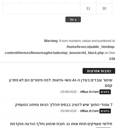
31
30
« יול
Warning
: A non-numeric value encountered in
/home/hrusco/public_html/wp-
content/themes/Newsmag/includes/wp_booster/td_block.php
on line
248
כתבות אחרונות
שימור עובדים בעידן ה-AI והאי-וודאות: למה פיטורים הם לא פתרון
קסם
מערכת HRus
-
05/08/2026
בלוגים
7 עמודי התווך שיש להציב בבסיס תהליך הגיוס ומיתוג המעסיק
מערכת HRus
-
05/08/2026
בלוגים
חילופי מעסיקים תחת אותו גג: חובת שימוע וחלף הודעה מוקדמת