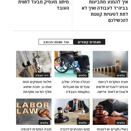
איך להמנע מתביעות
מיתוג מעסיק מבעד לחווית
בביה"ד לעבודה ואיך לא
העובד
לתת לטעויות קטנות
להכשילכם
מאמרים קשורים
עוד מאותו הכותב
בלוגים
בלוגים
דיני עבודה
חובת הפקדות לביטוח
הנהלה מכילה: שילוב
חילופי מעסיקים תחת
פנסיוני לעובדים חדשים
עובדים עם מוגבלות
אותו גג: חובת שימוע
ולעובדים לאחר פרישה
במקומות העבודה
וחלף הודעה מוקדמת
בלוגים
בלוגים
בלוגים
באילו מקרים יש לפצות
מהם המבחנים להכרה
חובת הפקדות לפנסיה: