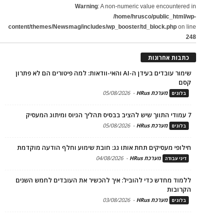
Warning
: A non-numeric value encountered in
/home/hrusco/public_html/wp-
content/themes/Newsmag/includes/wp_booster/td_block.php
on line
248
כתבות אחרונות
שימור עובדים בעידן ה-AI והאי-וודאות: למה פיטורים הם לא פתרון
קסם
מערכת HRus
-
05/08/2026
בלוגים
7 עמודי התווך שיש להציב בבסיס תהליך הגיוס ומיתוג המעסיק
מערכת HRus
-
05/08/2026
בלוגים
חילופי מעסיקים תחת אותו גג: חובת שימוע וחלף הודעה מוקדמת
מערכת HRus
-
04/08/2026
דיני עבודה
ללמוד מחדש כדי להוביל: איך להכשיר את העובדים לחמש השנים
הקרובות
מערכת HRus
-
03/08/2026
בלוגים