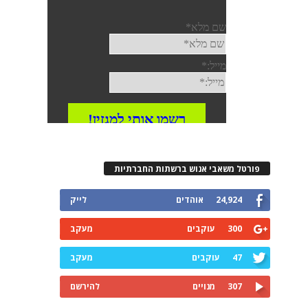
פורטל משאבי אנוש ברשתות החברתיות
24,924
אוהדים
לייק
300
עוקבים
מעקב
47
עוקבים
מעקב
307
מנויים
להירשם