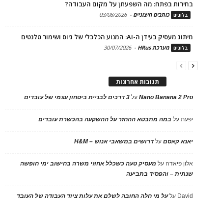
בחירות בפתח: מה השפעתן על מקום העבודה?
כותבים חיצוניים
-
03/08/2026
בלוגים
מיתוג מעסיק בעידן ה-AI: המנוע הכלכלי של גיוס ושימור טלנטים
מערכת HRus
-
30/07/2026
בלוגים
תגובות אחרונות
Nano Banana 2 Pro
על
3 דרכים לבניית ביטחון עצמי של עובדים
יפעת
על
במה מתבטא ההחזר על ההשקעה בהכשרת עובדים
יאנא קאסם
על
דרושים במשאבי אנוש – H&M
אלון פיאדה
על
מעסיק טעה כשכלל אחוזי משרה בחישוב ימי חופשה
שנתית – והפסיד בתביעה
David
על
על מי חלה החובה לשלם את עלות ציוד העבודה של העובד