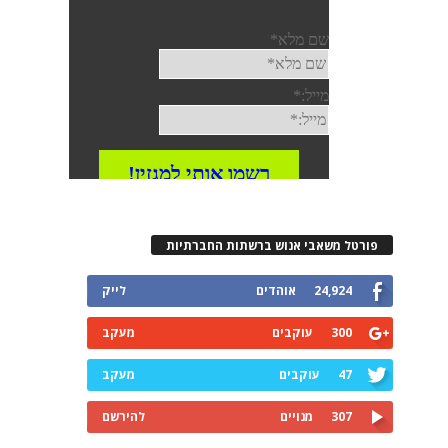
פורטל משאבי אנוש ברשתות החברתיות
24,924
אוהדים
לייק
300
עוקבים
מעקב
47
עוקבים
מעקב
307
מנויים
להירשם