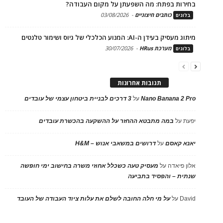
בחירות בפתח: מה השפעתן על מקום העבודה?
כותבים חיצוניים
-
03/08/2026
בלוגים
מיתוג מעסיק בעידן ה-AI: המנוע הכלכלי של גיוס ושימור טלנטים
מערכת HRus
-
30/07/2026
בלוגים
תגובות אחרונות
Nano Banana 2 Pro
על
3 דרכים לבניית ביטחון עצמי של עובדים
יפעת
על
במה מתבטא ההחזר על ההשקעה בהכשרת עובדים
יאנא קאסם
על
דרושים במשאבי אנוש – H&M
אלון פיאדה
על
מעסיק טעה כשכלל אחוזי משרה בחישוב ימי חופשה
שנתית – והפסיד בתביעה
David
על
על מי חלה החובה לשלם את עלות ציוד העבודה של העובד