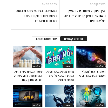
כתבה קודמת
כתבה הבאה
איך ניתן לשמור על הפאן
מהפיכה בגיוס: גיוס מבוסס
האנושי במיון קו"ח ע"י בינה
מיומנויות במקום גיוס
מלאכותית
מבוסס תארים
מאמרים קשורים
עוד מאותו הכותב
בלוגים
בלוגים
בלוגים
מפת הדרכים למנהלי
מיתוג מעסיק בעידן ה-AI:
שימור עובדים בעידן ה-AI
משאבי אנוש בעידן ה-AI
המנוע הכלכלי של גיוס
והאי-וודאות: למה פיטורים
ושימור טלנטים
הם לא פתרון קסם
בלוגים
בלוגים
בלוגים