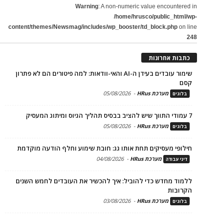
Warning
: A non-numeric value encountered in
/home/hrusco/public_html/wp-
content/themes/Newsmag/includes/wp_booster/td_block.php
on line
248
כתבות אחרונות
שימור עובדים בעידן ה-AI והאי-וודאות: למה פיטורים הם לא פתרון
קסם
מערכת HRus
-
05/08/2026
בלוגים
7 עמודי התווך שיש להציב בבסיס תהליך הגיוס ומיתוג המעסיק
מערכת HRus
-
05/08/2026
בלוגים
חילופי מעסיקים תחת אותו גג: חובת שימוע וחלף הודעה מוקדמת
מערכת HRus
-
04/08/2026
דיני עבודה
ללמוד מחדש כדי להוביל: איך להכשיר את העובדים לחמש השנים
הקרובות
מערכת HRus
-
03/08/2026
בלוגים