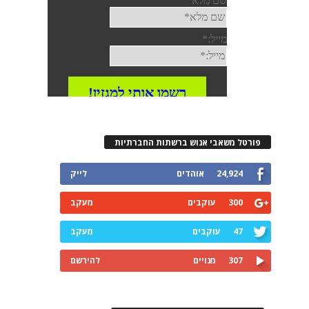
פורטל משאבי אנוש ברשתות החברתיות
24,924
אוהדים
לייק
300
עוקבים
מעקב
47
עוקבים
מעקב
307
מנויים
להירשם