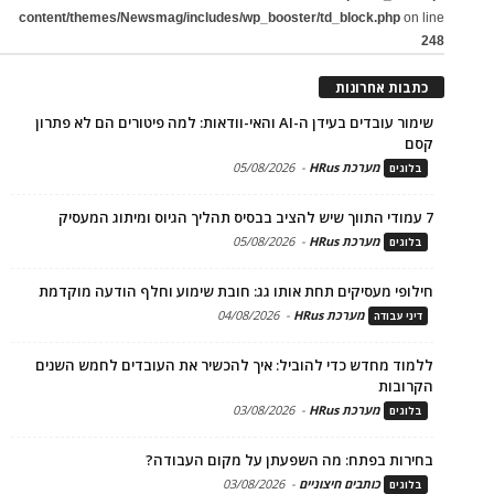
content/themes/Newsmag/includes/wp_booster/td_block.php
on line
248
כתבות אחרונות
שימור עובדים בעידן ה-AI והאי-וודאות: למה פיטורים הם לא פתרון
קסם
מערכת HRus
-
05/08/2026
בלוגים
7 עמודי התווך שיש להציב בבסיס תהליך הגיוס ומיתוג המעסיק
מערכת HRus
-
05/08/2026
בלוגים
חילופי מעסיקים תחת אותו גג: חובת שימוע וחלף הודעה מוקדמת
מערכת HRus
-
04/08/2026
דיני עבודה
ללמוד מחדש כדי להוביל: איך להכשיר את העובדים לחמש השנים
הקרובות
מערכת HRus
-
03/08/2026
בלוגים
בחירות בפתח: מה השפעתן על מקום העבודה?
כותבים חיצוניים
-
03/08/2026
בלוגים