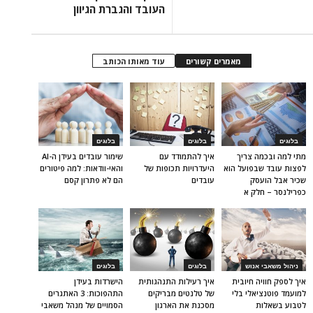
העובד והגברת הגיוון
מאמרים קשורים
עוד מאותו הכותב
בלוגים
בלוגים
בלוגים
מתי למה ובכמה צריך
איך להתמודד עם
שימור עובדים בעידן ה-AI
לפצות עובד שבפועל הוא
היעדרויות תכופות של
והאי-וודאות: למה פיטורים
שכיר אבל הועסק
עובדים
הם לא פתרון קסם
כפרילנסר – חלק א
ניהול משאבי אנוש
בלוגים
בלוגים
איך לספק חוויה חיובית
איך רעילות התנהגותית
הישרדות בעידן
למועמד פוטנציאלי בלי
של טלנטים מבריקים
התהפוכות: 3 האתגרים
לטבוע בשאלות
מסכנת את הארגון
הסמויים של מנהל משאבי