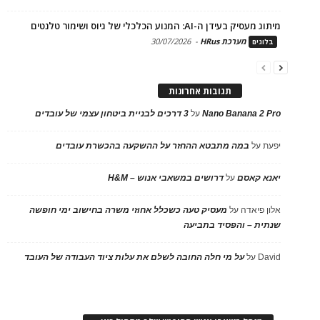
מיתוג מעסיק בעידן ה-AI: המנוע הכלכלי של גיוס ושימור טלנטים
מערכת HRus
-
30/07/2026
בלוגים
תגובות אחרונות
Nano Banana 2 Pro
על
3 דרכים לבניית ביטחון עצמי של עובדים
יפעת
על
במה מתבטא ההחזר על ההשקעה בהכשרת עובדים
יאנא קאסם
על
דרושים במשאבי אנוש – H&M
אלון פיאדה
על
מעסיק טעה כשכלל אחוזי משרה בחישוב ימי חופשה
שנתית – והפסיד בתביעה
David
על
על מי חלה החובה לשלם את עלות ציוד העבודה של העובד