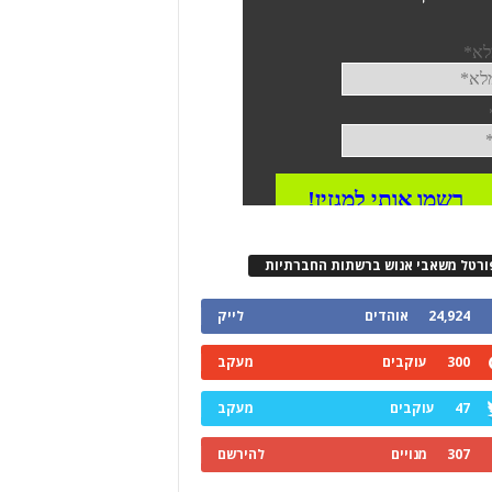
ורטל משאבי אנוש ברשתות החברתיות
24,924
אוהדים
לייק
300
עוקבים
מעקב
47
עוקבים
מעקב
307
מנויים
להירשם