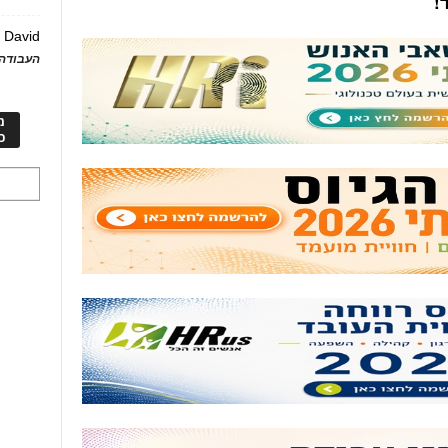
!
David
ע
העבודה 
מ
כ