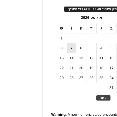
ינון מאמרי משאבי אנוש לפי תאריך
אוגוסט 2026
ב
ג
ד
ה
ו
ש
1
8
7
6
5
4
3
15
14
13
12
11
10
22
21
20
19
18
17
29
28
27
26
25
24
31
« יול
Warning
: A non-numeric value encount