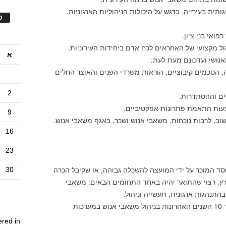
תית בעירייה, בדגש על היכולות הניהוליות הארגוניות.
ס
פואי בני ציון.
הול מקצועי של האחראים לכח אדם ביחידות העירוניות.
א
אנושי ועדכונם מעת לעת.
, הסכמים קיבוציים, הוראות משרדי הפנים והאוצר החלים
2
דים וההסתדרות.
מצעות התאמת פתרונות אפקטיביים.
9
ב, לרבות נוכחות, משאבי אנוש ושכר, באגף משאבי אנוש.
16
23
וסד המוכר על ידי המועצה להשכלה גבוהה, או שקיבל הכרה
30
. רצוי שהתואר יהיה באחד התחומים הבאים: משאבי
בהתנהגות ארגונית, תעשייה וניהול.
ניסיון מקצועי של שבע שנים לפחות, במהלך 10 השנים האחרונות בניהול משאבי אנוש במערכות
ered in