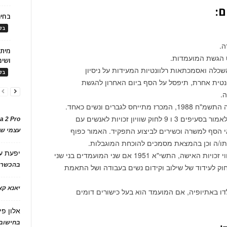
ם:
בחיר
בלו
ה.
ס הגשת המועמדות.
ושימ
לה ואסמכתאות רלוונטיות המעידות על ניסיון
בלו
ונטית אחרת, תיפסל על הסף ביום האחרון להגשת
.
לגברים ונשים כאחד.
תינתן העדפה לאדם עם מוגבלות בהתאם לאמור בסעיפים 3 ו 9 לחוק שוויון זכויות לאנשים עם
a 2 Pro
 שעומדים בתנאי הסף למשרה וכשירים לביצוע התפקיד. האמור כפוף
עצמי של
/ה וכן בהמצאת מסמכים להוכחת המוגבלות.
יפעת
ע
תינתן העדפה לנשים לפי סעיף 6ג לחוק שיווי זכויות האישה, התשי"א 1951 אם שני המועמדים בני שני
בהכשרת
חוק לעידוד של שילוב וקידום נשים בעבודה ושל התאמת
יאנא ק
דו באתיופיה, אם המועמד הוא בעל כישורים דומים
אלון פי
בחישוב 