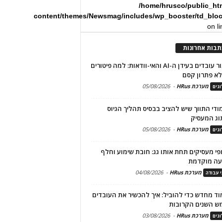
/home/hrusco/public_ht
content/themes/Newsmag/includes/wp_booster/td_blo
on l
תבות אחרונות
שימור עובדים בעידן ה-AI והאי-וודאות: למה פיטורים
א פתרון קסם
מערכת HRus
-
05/08/2026
גים
מודי התווך שיש להציב בבסיס תהליך הגיוס
וג המעסיק
מערכת HRus
-
05/08/2026
גים
פי מעסיקים תחת אותו גג: חובת שימוע וחלף
עה מוקדמת
מערכת HRus
-
04/08/2026
י עבודה
ד מחדש כדי להוביל: איך להכשיר את העובדים
ש השנים הקרובות
מערכת HRus
-
03/08/2026
גים