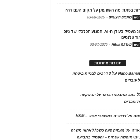
ות בפתח: מה השפעתן על מקום העבודה?
כותבים חיצוניים
-
03/08/2026
גים
מיתוג מעסיק בעידן ה-AI: המנוע הכלכלי של גיוס
ור טלנטים
מערכת HRus
-
30/07/2026
גים
תגובות אחרונות
על
Nano Banan
3 דרכים לבניית ביטחון
 עובדים
ל
במה מתבטא ההחזר על ההשקעה
 עובדים
על
אסם
דרושים במשאבי אנוש – H&M
אדה
על
מעסיק טעה כשכלל אחוזי משרה
ימי חופשה שנתית – והפסיד בתביעה