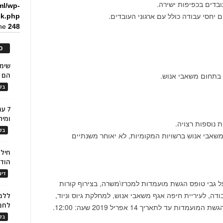
עובדים בכפיפות ישירה.
ml/wp-
 יחסי עבודה כולל עם ארגוני העובדים.
ck.php
ine
248
כ
 בתחום משאבי אנוש.
הם ל
בלו
7 ע
ומית
 נוספות רצויה.
בלו
משאבי אנוש ברשויות המקומיות, לא יאוחר משנתיים
חילו
הוד
דינ
 גבי טופס הגשת מועמדות למכרז\משרה, בצירוף קורות
דה, לעיריית חיפה אגף משאבי אנוש, למחלקת גיוס וניוד,
ללמו
לחמ
בלו