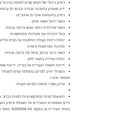
ניסיון ניהולי של חמש שנים לפחות בניהול 
ידע מעמיק בהסכמי עבודה קיבוציים ובתחום
ניסיון בהטמעת שינויים ארגוניים.
כושר ניהול משא ומתן.
גישה שירותית ויחסי אנוש ברמה גבוהה.
בעל היכרות עם מערכות ממוחשבות.
יכולת ניתוח וקבלת החלטות על בסיס מידע
אמינות ומהימנות אישית.
כושר ביטוי בכתב ובעל פה ברמה גבוהה.
יכולת עמידה בתנאי לחץ.
ידיעת השפה העברית על בוריה, ידיעת שפות
המנהל יחויב לסיים בהצלחה קורס למנהלי 
ממועד מינויו.
עדכון שכרו מותנה בסיום הקורס.
המועמדים\ות מתבקשים\ות לפנות בכתב על
חיים ומסמכים המעידים על השכלה וניסיון בעבו
באתר העירייה או בפקס: 8356068-04. מועד הגשת המועמדות עד לתאריך 14 אפריל 2019 שעה: 12:00.