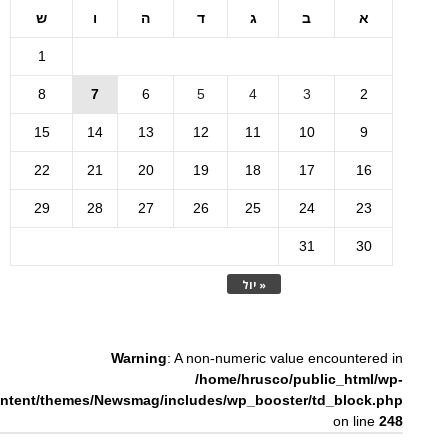
א
ב
ג
ד
ה
ו
ש
1
8
7
6
5
4
3
2
15
14
13
12
11
10
9
22
21
20
19
18
17
16
29
28
27
26
25
24
23
31
30
« יול
Warning
: A non-numeric value encountered in
/home/hrusco/public_html/wp-
ntent/themes/Newsmag/includes/wp_booster/td_block.php
on line
248