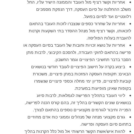
אחריות וקשר רציף מול העובד והממונה הישיר עליו, החל
משלב ההחלטה על סיום העסקה, דרך הנפקת מסמכים
רלוונטיים ועד לסיום בפועל.
אחריות על שחרור כספים שנצברו לזכות העובד בהתאם
לזכאותו, וקשר רציף מול מנהל ההסדר בתי השקעות וקרנות
להעברת בעלות הפוליסה.
אחריות על נושא זכויות וחובות של העובד בסיום העסקה או
פרישה בהתאם לחוקי העבודה, ולהסכם הקיבוצי, לרבות מתן
הסבר בדבר תחשיבי הפיצויים וגמר החשבון.
ביצוע בקרה על חישוב הפיצויים לעובד חודשי בנושאים
הבאים: תקופות העסקה המזכות במתן פיצויים, משכורת
קובעת לפיצויים, פדיון ימי מחלה וכספי פיצויים שנשמרו
בקופות שאינן מופיעות במערכת.
ליווי העובד בתהליך הפרישה לגמלאות, לרבות סיוע
בנושאים שונים הקשורים בהליך זה, בהם קורס הכנה לפרישה,
הפנייה וחיבור לגורמים מקצועיים נוספים בהתאם לצורך.
גורם מקצועי מנחה של מנהלים וממוני כוח אדם מחוזיים
בתחום סיום העסקה ופרישה.
להוות איש/אשת הקשר הרשותי אל מול כלל הקרנות בהליך