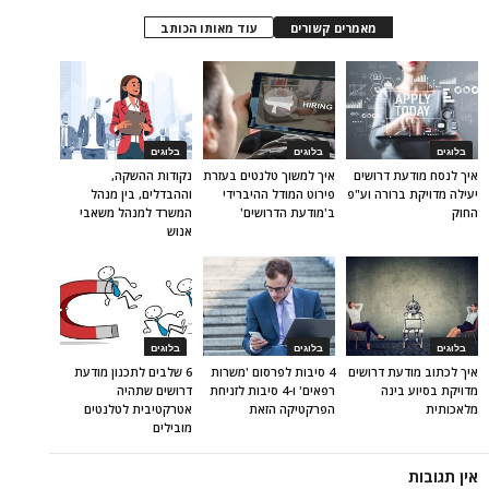
מאמרים קשורים
עוד מאותו הכותב
בלוגים
בלוגים
בלוגים
איך לנסח מודעת דרושים
איך למשוך טלנטים בעזרת
נקודות ההשקה,
יעילה מדויקת ברורה וע"פ
פירוט המודל ההיברידי
וההבדלים, בין מנהל
החוק
ב'מודעת הדרושים'
המשרד למנהל משאבי
אנוש
בלוגים
בלוגים
בלוגים
איך לכתוב מודעת דרושים
4 סיבות לפרסום 'משרות
6 שלבים לתכנון מודעת
מדויקת בסיוע בינה
רפאים' ו-4 סיבות לזניחת
דרושים שתהיה
מלאכותית
הפרקטיקה הזאת
אטרקטיבית לטלנטים
מובילים
אין תגובות