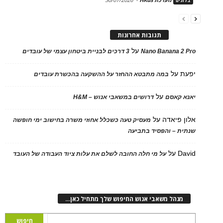
בלוגים
תגובות אחרונות
על
Nano Banana 2 Pro
3 דרכים לבניית ביטחון עצמי של עובדים
יפעת
על
במה מתבטא ההחזר על ההשקעה בהכשרת עובדים
על
יאנא קאסם
דרושים במשאבי אנוש – H&M
אלון פיאדה
על
מעסיק טעה כשכלל אחוזי משרה בחישוב ימי חופשה
שנתית – והפסיד בתביעה
David
על
על מי חלה החובה לשלם את עלות ציוד העבודה של העובד
מנהל משאבי אנוש החיפוש שלך מתחיל כאן…