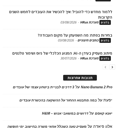
ד מחדש כדי להוביל: איך להכשיר את העובדים לחמש השנים
בות
מערכת HRus
-
03/08/2026
ים
ות בפתח: מה השפעתן על מקום העבודה?
כותבים חיצוניים
-
03/08/2026
ים
בעידן ה-AI: המנוע הכלכלי של גיוס ושימור טלנטים
מערכת HRus
-
30/07/2026
ים
תגובות אחרונות
על
Nano Banana 2
3 דרכים לבניית ביטחון עצמי של עובדים
על
במה מתבטא ההחזר על ההשקעה בהכשרת עובדים
על
 קאסם
דרושים במשאבי אנוש – H&M
 פיאדה
על
מעסיק טעה כשכלל אחוזי משרה בחישוב ימי חופשה