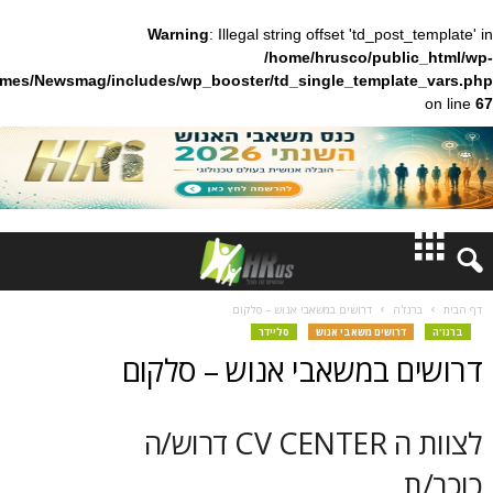
Warning
: Illegal string offset 'td_pos
/home/hrusco/publ
content/themes/Newsmag/includes/wp_booster/td_single_templa
חדשות
'ה
דרושים במשאבי אנוש – סלקום
רושים משאבי אנוש
סליידר
דעות
 במשאבי אנוש – סלקום
ברנז'ה
לצוות ה CV CENTER דרוש/ה
מאמרים