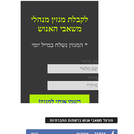
רטל משאבי אנוש ברשתות החברתיות
24,924
אוהדים
לייק