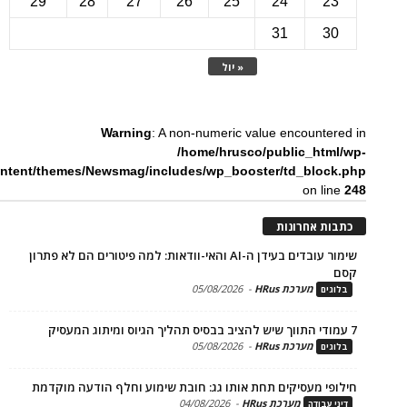
29
28
27
26
25
24
2
31
3
« יול
Warning
: A non-numeric value encounte
/home/hrusco/public_htm
content/themes/Newsmag/includes/wp_booster/td_bloc
on li
ת אחרונות
שימור עובדים בעידן ה-AI והאי-וודאות: למה פיטורים הם לא פתרון
מערכת HRus
-
05/08/2026
ים
מערכת HRus
-
05/08/2026
ים
פי מעסיקים תחת אותו גג: חובת שימוע וחלף הודעה מוקדמת
מערכת HRus
-
04/08/2026
 עבודה