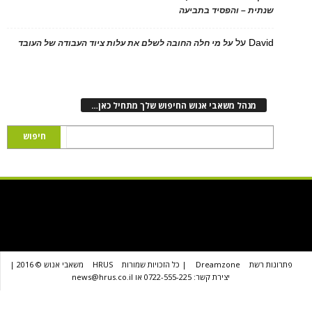
ת – והפסיד בתביעה
D
על
על מי חלה החובה לשלם את עלות ציוד העבודה של העובד
נהל משאבי אנוש החיפוש שלך מתחיל כאן…
שת
Dreamzone
| כל הזכויות שמורות
HRUS
משאבי אנוש © 2016 |
יצירת קשר: 0722-555-225 או news@hrus.co.il