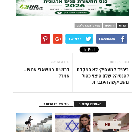
ים
משאבי אנוש סלקום
Twitter
Face
כתבה הבאה
סיק: לא הפקדת
דרושים במשאבי אנוש –
ם פיצוי כפול
אמרל
העובדת
מאמרים קשורים
עוד מאותו הכותב