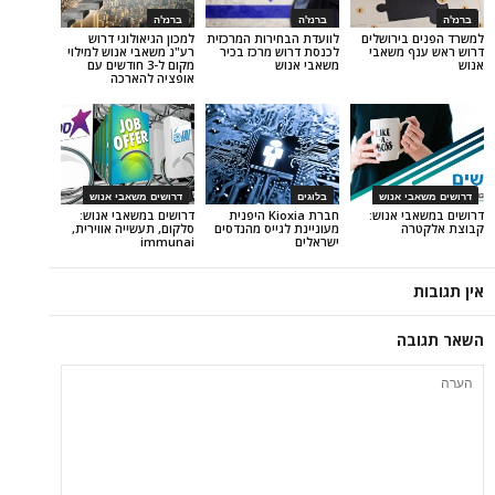
ברנז'ה
ברנז'ה
ירושלים
לוועדת הבחירות המרכזית
למכון הגיאולוגי דרוש
משאבי
לכנסת דרוש מרכז בכיר
רע"נ משאבי אנוש למילוי
משאבי אנוש
מקום ל-3 חודשים עם
אופציה להארכה
 אנוש
בלוגים
דרושים משאבי אנוש
 אנוש:
חברת Kioxia היפנית
דרושים במשאבי אנוש:
מעוניינת לגייס מהנדסים
סלקום, תעשייה אווירית,
ישראלים
immunai
ה