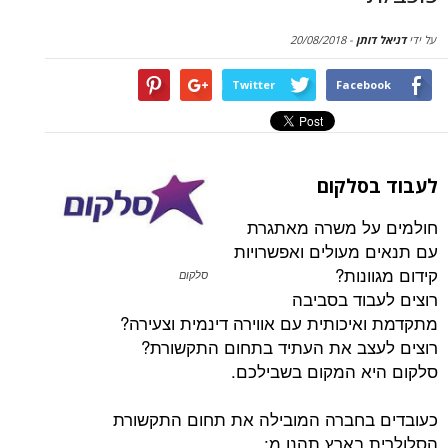
סקירות
תן
-
20/08/2018
דף הבית
Twitter
Face
סלקום
ל משרה מאתגרת
מעולים ואפשרויות
נות?
סלקום
וד בסביבה
יכותית עם אווירה דינמית וצעירה?
ב את העתיד בתחום התקשורת?
 המקום בשבילכם.
בחברה המובילה את תחום התקשורת
בארץ תהנו מ: