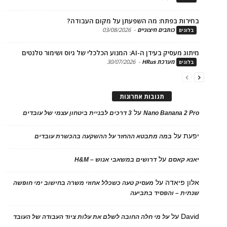
ות בפתח: מה השפעתן על מקום העבודה?
כותבים חיצוניים
-
03/08/2026
ים
בעידן ה-AI: המנוע הכלכלי של גיוס ושימור טלנטים
מערכת HRus
-
30/07/2026
ים
תגובות אחרונות
על
Nano Banana 2
3 דרכים לבניית ביטחון עצמי של עובדים
על
במה מתבטא ההחזר על ההשקעה בהכשרת עובדים
על
 קאסם
דרושים במשאבי אנוש – H&M
 פיאדה
על
מעסיק טעה כשכלל אחוזי משרה בחישוב ימי חופשה
ת – והפסיד בתביעה
D
על
על מי חלה החובה לשלם את עלות ציוד העבודה של העובד