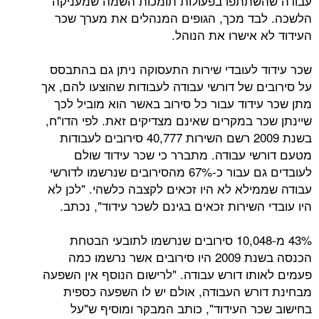
שתתפו בפעולות תומכות השמה שמעניקה
ד מכך, הגופים המנהלים את מערך שכר
 אישרו את הנוהל.
 לעובדי שירות התעסוקה ניתן גם בהתבסס
ם של דורשי עבודה לעבודות שהוצעו להם, אך
ידוד עבור כל סירוב באשר הוא מוביל לכך
ר במקרים שאינם מצדיקים זאת. לפי הדו"ח,
בשנת 2009 רשם השירות 40,777 סירובים לעבודות
י עבודה. מתברר כי שכר עידוד שולם
לעובדים גם עבור כ-67% מהסירובים שנרשמו לדורשי
ילא לא היו זכאים לקצבה כלשהי. "לכן לא
השירות זכאים בגינם לשכר עידוד", נכתב.
43% מ-10,048 סירובים שנרשמו לתובעי הבטחת
הכנסה בשנת 2009 היו סירובים אשר נרשמו כמה
תו דורש עבודה. "לרישום הנוסף אין השפעה
רש העבודה, אולם יש לו השפעה כספית
ר העידוד", כותב המבקר ומוסיף ש"על