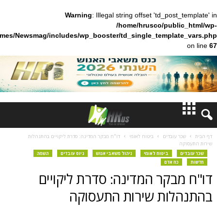
Warning
: Illegal string offset 'td_pos
/home/hrusco/publ
content/themes/Newsmag/includes/wp_booster/td_single_templa
חדשות
עובדים
ביטוח לאומי
דו"ח מבקר המדינה: סדרת ליקויים בהתנהלות
דעות
ביטוח לאומי
ניהול משאבי אנוש
גיוס עובדים
השמה
ח אדם
בקר המדינה: סדרת ליקויים
ברנז'ה
ות שירות התעסוקה
מאמרים