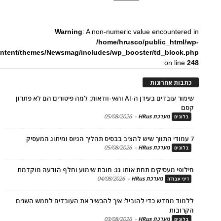
Warning
: A non-numeric value encounte
/home/hrusco/public_htm
content/themes/Newsmag/includes/wp_booster/td_bloc
on li
ת אחרונות
שימור עובדים בעידן ה-AI והאי-וודאות: למה פיטורים הם לא פתרון
מערכת HRus
-
05/08/2026
ים
מערכת HRus
-
05/08/2026
ים
פי מעסיקים תחת אותו גג: חובת שימוע וחלף הודעה מוקדמת
מערכת HRus
-
04/08/2026
 עבודה
ד מחדש כדי להוביל: איך להכשיר את העובדים לחמש השנים
בות
מערכת HRus
-
03/08/2026
ים