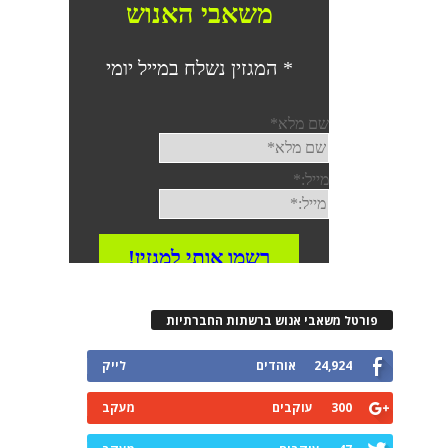
רטל משאבי אנוש ברשתות החברתיות
24,924
אוהדים
לייק
300
עוקבים
מעקב