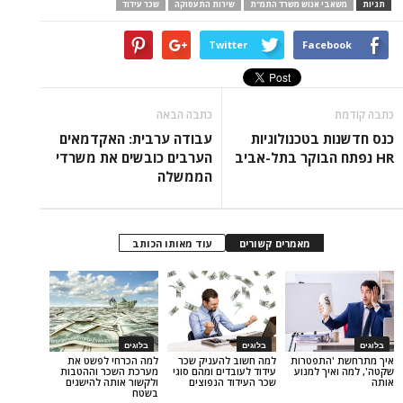
י אנוש משרד התמ"ת
שירות התעסוקה
שכר עידוד
Twitter
Face
כתבה הבאה
 בטכנולוגיות
עבודה ערבית: האקדמאים
הערבים כובשים את משרדי
הממשלה
מאמרים קשורים
עוד מאותו הכותב
בלוגים
בלוגים
התפטרות
למה חשוב להעניק שכר
למה הכרחי לפשט את
ך למנוע
עידוד לעובדים ומהם סוגי
מערכת השכר וההטבות
שכר העידוד הנפוצים
ולקשור אותה להישגים
בשטח