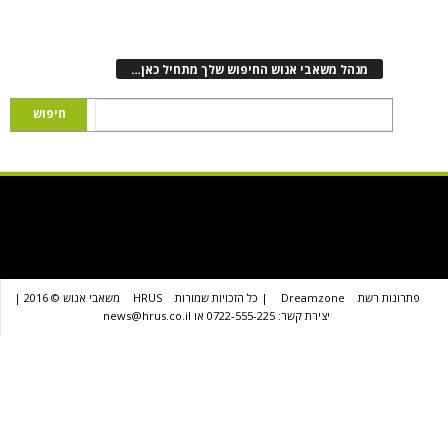
נהל משאבי אנוש החיפוש שלך מתחיל כאן…
שת
Dreamzone
| כל הזכויות שמורות
HRUS
משאבי אנוש © 2016 |
יצירת קשר: 0722-555-225 או news@hrus.co.il