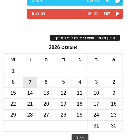
47
עוקבים
מעקב
307
מנויים
להירשם
ינון מאמרי משאבי אנוש לפי תאריך
אוגוסט 2026
ב
ג
ד
ה
ו
ש
1
8
7
6
5
4
3
15
14
13
12
11
10
22
21
20
19
18
17
1
29
28
27
26
25
24
2
31
3
« יול