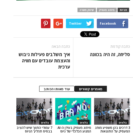
ג מעסיק
שיווק משרה
Twitter
Face
כתבה הבאה
יה בכוונה
איך משלבים פעילות גיבוש
והעצמת עובדים עם חוויה
ערכית
מאמרים קשורים
עוד מאותו הכותב
בלוגים
בלוגים
שפיע מותג
מיתוג מעסיק בעידן ה-AI:
7 עמודי התווך שיש להציב
וצאות
המנוע הכלכלי של גיוס
בבסיס תהליך הגיוס