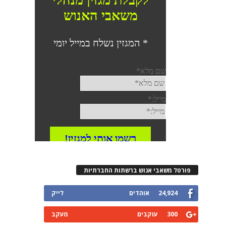
רטל משאבי אנוש ברשתות החברתיות
24,924
אוהדים
לייק
300
עוקבים
מעקב