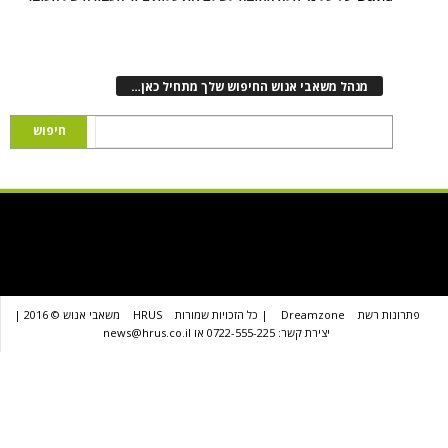
נהל משאבי אנוש החיפוש שלך מתחיל כאן…
שת
Dreamzone
| כל הזכויות שמורות
HRUS
משאבי אנוש © 2016 |
יצירת קשר: 0722-555-225 או news@hrus.co.il