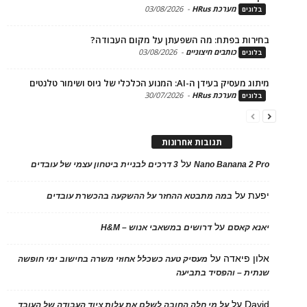
מערכת HRus
-
03/08/2026
ים
ות בפתח: מה השפעתן על מקום העבודה?
כותבים חיצוניים
-
03/08/2026
ים
בעידן ה-AI: המנוע הכלכלי של גיוס ושימור טלנטים
מערכת HRus
-
30/07/2026
ים
תגובות אחרונות
על
Nano Banana 2
3 דרכים לבניית ביטחון עצמי של עובדים
על
במה מתבטא ההחזר על ההשקעה בהכשרת עובדים
על
 קאסם
דרושים במשאבי אנוש – H&M
 פיאדה
על
מעסיק טעה כשכלל אחוזי משרה בחישוב ימי חופשה
ת – והפסיד בתביעה
D
על
על מי חלה החובה לשלם את עלות ציוד העבודה של העובד