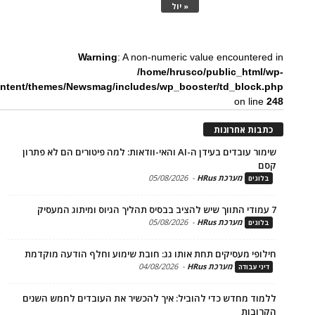
« יול
Warning
: A non-numeric value encounte
/home/hrusco/public_htm
content/themes/Newsmag/includes/wp_booster/td_bloc
on li
ת אחרונות
שימור עובדים בעידן ה-AI והאי-וודאות: למה פיטורים הם לא פתרון
מערכת HRus
-
05/08/2026
ים
מערכת HRus
-
05/08/2026
ים
פי מעסיקים תחת אותו גג: חובת שימוע וחלף הודעה מוקדמת
מערכת HRus
-
04/08/2026
 עבודה
ד מחדש כדי להוביל: איך להכשיר את העובדים לחמש השנים
בות