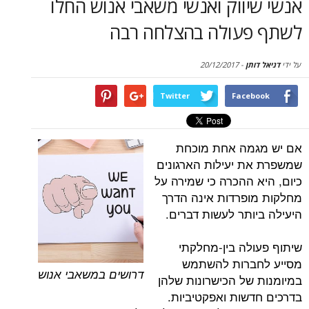
ווק ואנשי משאבי אנוש החלו
סקירות
עולה בהצלחה רבה
דף הבית
תן
-
20/12/2017
Twitter
Face
מה אחת מוכחת
 יעילות הארגונים
 ההכרה כי שמירה על
פרדות אינה הדרך
ותר לעשות דברים.
לה בין-מחלקתי
ברות להשתמש
דרושים במשאבי אנוש
של הכישרונות שלהן
שות ואפקטיביות.