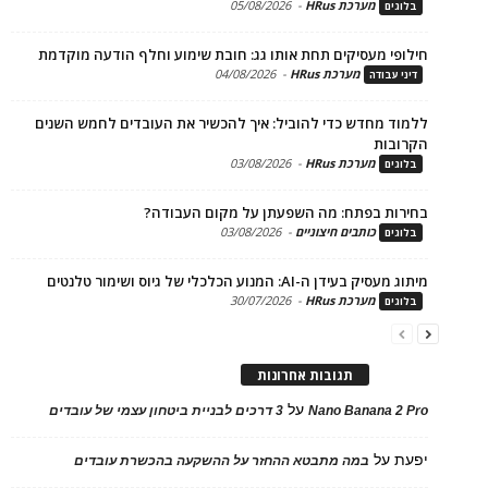
מערכת HRus
-
05/08/2026
ים
פי מעסיקים תחת אותו גג: חובת שימוע וחלף הודעה מוקדמת
מערכת HRus
-
04/08/2026
 עבודה
ד מחדש כדי להוביל: איך להכשיר את העובדים לחמש השנים
בות
מערכת HRus
-
03/08/2026
ים
ות בפתח: מה השפעתן על מקום העבודה?
כותבים חיצוניים
-
03/08/2026
ים
בעידן ה-AI: המנוע הכלכלי של גיוס ושימור טלנטים
מערכת HRus
-
30/07/2026
ים
תגובות אחרונות
על
Nano Banana 2
3 דרכים לבניית ביטחון עצמי של עובדים
על
במה מתבטא ההחזר על ההשקעה בהכשרת עובדים