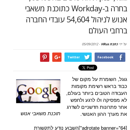
סקירות
בחרה ב-Workday כתוכנת משאבי
אנוש לניהול 54,604 עובדי החברה
דף הבית
העולם
05/09/2012
-
Twitter
Face
מרת על מקום של
 רשימת מקומות
ובים ביותר בעולם,
 ולו לרגע ולחפש
ות חדשניים לשדרג
תוכנת משאבי אנוש
הון האנושי.
[adrotate banner="64"]השבוע נודע לתקשורת