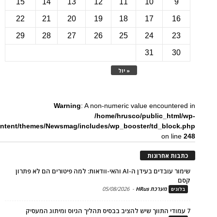
15
14
13
12
11
10
22
21
20
19
18
17
1
29
28
27
26
25
24
2
31
3
« יול
Warning
: A non-numeric value encounte
/home/hrusco/public_htm
content/themes/Newsmag/includes/wp_booster/td_bloc
on li
ת אחרונות
שימור עובדים בעידן ה-AI והאי-וודאות: למה פיטורים הם לא פתרון
מערכת HRus
-
05/08/2026
ים