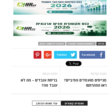
TALENT MANAGEM
טכנולוגיית משאבי אנוש
Twitter
Face
כתבה הבאה
עמדים פסיביים?
בריחת עובדים – מה לא
ם!
עובד פה?
מאמרים קשורים
עוד מאותו הכותב