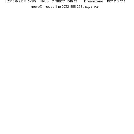
שת
Dreamzone
| כל הזכויות שמורות
HRUS
משאבי אנוש © 2016 |
יצירת קשר: 0722-555-225 או news@hrus.co.il