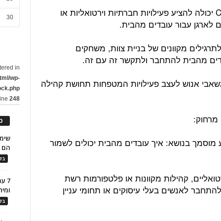
הבינה המלאכותית באמצעות ChatGPT יכולה להציע פעילויות חברתיות וירטואליות או
30
ם לארגן עבור עובדים מהבית.
פק רעיונות לתרגילים מקוונים של בניית צוות, משחקים
ובדים מהבית להתחבר ולתקשר זה עם זה.
tered in
tml/wp-
זור למנהלי משאבי אנוש לעצב פעילויות המטפחות תחושת קהילה
ock.php
line
248
כ
ות למידע מוסמך בנושא: איך עובדים מהבית יכולים לשמור
הם ל
בלו
טואליים, קהילות מקוונות או פלטפורמות רשת
7 ע
התחבר לאנשים בעלי עיסוקים או תחומי עניין
ומית
בלו