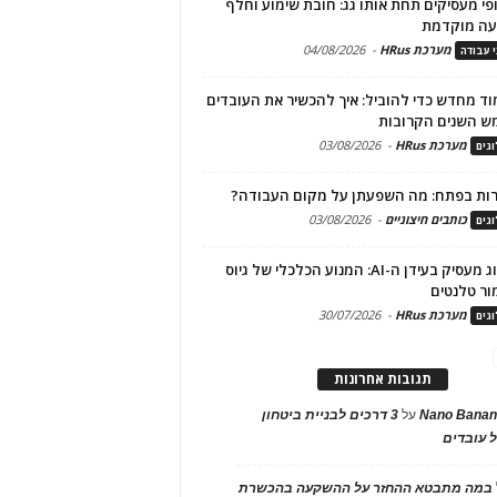
פי מעסיקים תחת אותו גג: חובת שימוע וחלף
עה מוקדמת
מערכת HRus
-
04/08/2026
י עבודה
ד מחדש כדי להוביל: איך להכשיר את העובדים
ש השנים הקרובות
מערכת HRus
-
03/08/2026
גים
ות בפתח: מה השפעתן על מקום העבודה?
כותבים חיצוניים
-
03/08/2026
גים
מיתוג מעסיק בעידן ה-AI: המנוע הכלכלי של גיוס
ור טלנטים
מערכת HRus
-
30/07/2026
גים
תגובות אחרונות
Nano Banan
על
3 דרכים לבניית ביטחון
 עובדים
במה מתבטא ההחזר על ההשקעה בהכשרת