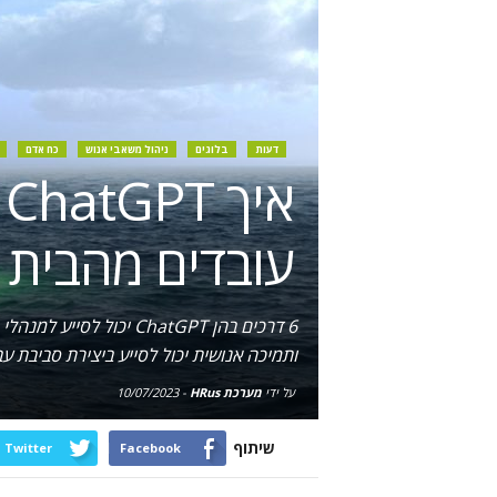
דעות
בלוגים
ניהול משאבי אנוש
כח אדם
א
עובדים מהבית
ותמיכה אנושית יכול לסייע ביצירת סביבת 
על ידי
מערכת HRus
-
10/07/2023
שיתוף
Twitter
Facebook