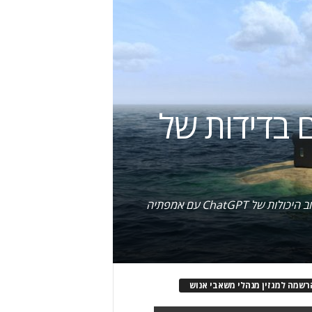
ת עם בדידות של
6 דרכים בהן ChatGPT יכול לסייע למנהלי משאבי אנוש להתמודד עם תחושות בידוד ובדידות של עובדים מהבית; שילוב היכולות של ChatGPT עם אמפתיה
רשמה למגזין מנהלי משאבי אנוש