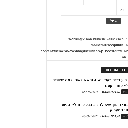
31
« יול
Warning
: A non-numeric value encoun
/home/hrusco/public_h
content/themes/Newsmag/includes/wp_booster/td_bl
on 
תבות אחרונות
שימור עובדים בעידן ה-AI והאי-וודאות: למה פיטורים
א פתרון קסם
מערכת HRus
-
05/08/2026
גים
מודי התווך שיש להציב בבסיס תהליך הגיוס
וג המעסיק
מערכת HRus
-
05/08/2026
גים