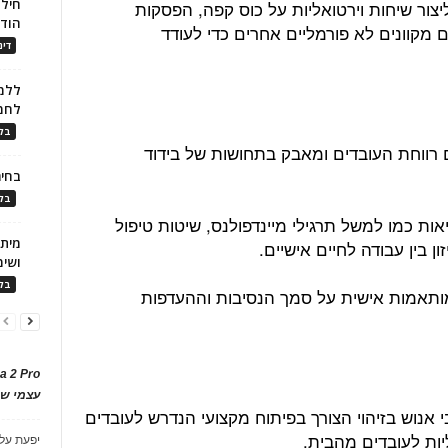
חילו
יצד ליצור שיחות וירטואליות על כוס קפה, הפסקות
הוד
 מקוונים לא פורמליים אחרים כדי לעודד
דינ
ללמו
לחמ
בלו
 לקידום רווחת העובדים ומאבק בתחושות של בידוד
בחיר
בלו
אות כמו למשל תרגילי מיינדפולנס, שיטות טיפול
ן בין עבודה לחיים אישיים.
ושימ
בלו
ור המלצות מותאמות אישית על סמך הנסיבות וההעדפות
a 2 Pro
עצמי של
י משאבי אנוש בזיהוי הצורך בפיתוח מקצועי הנדרש לעובדים
יות לעובדים מהבית.
יפעת
על