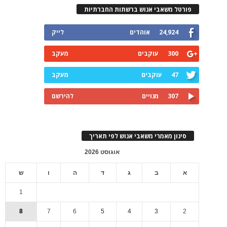
פורטל משאבי אנוש ברשתות החברתיות
24,924
אוהדים
לייק
300
עוקבים
מעקב
47
עוקבים
מעקב
307
מנויים
להירשם
סינון מאמרי משאבי אנוש לפי תאריך
אוגוסט 2026
א
ב
ג
ד
ה
ו
ש
1
8
7
6
5
4
3
2