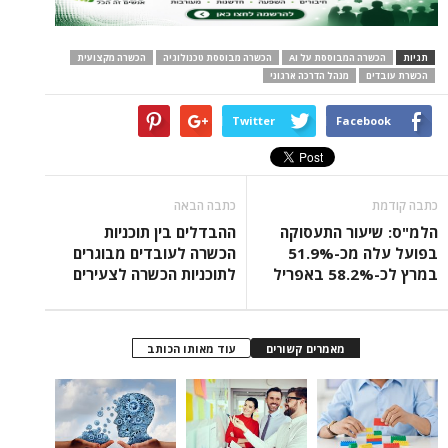
תגיות
הכשרה המבוססת על AI
הכשרה מבוססת טכנולוגיה
הכשרה מקצועית
הכשרת עובדים
מנהל הדרכה ארגוני
Twitter
Facebook
כתבה קודמת
כתבה הבאה
הלמ"ס: שיעור התעסוקה
ההבדלים בין תוכניות
בפועל עלה מכ-51.9%
הכשרה לעובדים מבוגרים
במרץ לכ-58.2% באפריל
לתוכניות הכשרה לצעירים
מאמרים קשורים
עוד מאותו הכותב