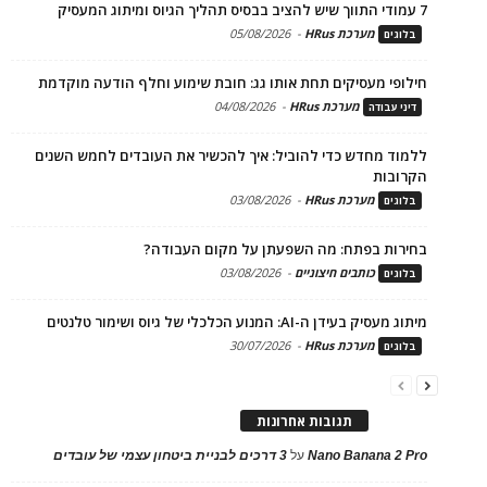
7 עמודי התווך שיש להציב בבסיס תהליך הגיוס ומיתוג המעסיק
מערכת HRus
-
05/08/2026
בלוגים
חילופי מעסיקים תחת אותו גג: חובת שימוע וחלף הודעה מוקדמת
מערכת HRus
-
04/08/2026
דיני עבודה
ללמוד מחדש כדי להוביל: איך להכשיר את העובדים לחמש השנים
הקרובות
מערכת HRus
-
03/08/2026
בלוגים
בחירות בפתח: מה השפעתן על מקום העבודה?
כותבים חיצוניים
-
03/08/2026
בלוגים
מיתוג מעסיק בעידן ה-AI: המנוע הכלכלי של גיוס ושימור טלנטים
מערכת HRus
-
30/07/2026
בלוגים
תגובות אחרונות
Nano Banana 2 Pro
על
3 דרכים לבניית ביטחון עצמי של עובדים