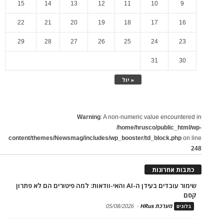
15
14
13
12
11
10
9
22
21
20
19
18
17
16
29
28
27
26
25
24
23
31
30
« יול
Warning
: A non-numeric value encountered in
/home/hrusco/public_html/wp-
content/themes/Newsmag/includes/wp_booster/td_block.php
on line
248
כתבות אחרונות
שימור עובדים בעידן ה-AI והאי-וודאות: למה פיטורים הם לא פתרון
קסם
מערכת HRus
-
05/08/2026
בלוגים