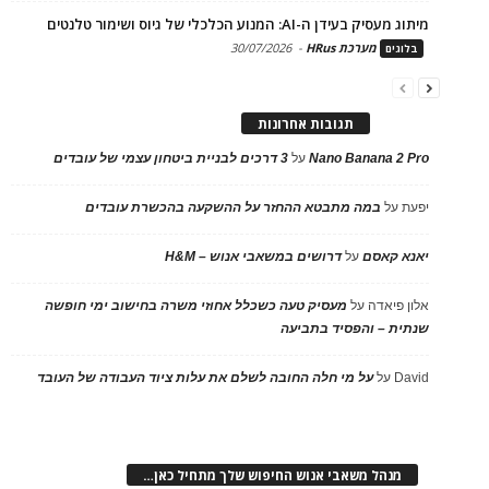
מיתוג מעסיק בעידן ה-AI: המנוע הכלכלי של גיוס ושימור טלנטים
מערכת HRus
-
30/07/2026
בלוגים
תגובות אחרונות
Nano Banana 2 Pro
על
3 דרכים לבניית ביטחון עצמי של עובדים
יפעת
על
במה מתבטא ההחזר על ההשקעה בהכשרת עובדים
יאנא קאסם
על
דרושים במשאבי אנוש – H&M
אלון פיאדה
על
מעסיק טעה כשכלל אחוזי משרה בחישוב ימי חופשה
שנתית – והפסיד בתביעה
David
על
על מי חלה החובה לשלם את עלות ציוד העבודה של העובד
מנהל משאבי אנוש החיפוש שלך מתחיל כאן…