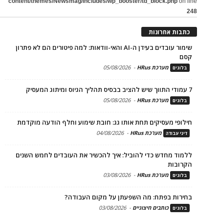
content/themes/Newsmag/includes/wp_booster/td_block.php
on line
248
כתבות אחרונות
שימור עובדים בעידן ה-AI והאי-וודאות: למה פיטורים הם לא פתרון
קסם
מערכת HRus
-
05/08/2026
בלוגים
7 עמודי התווך שיש להציב בבסיס תהליך הגיוס ומיתוג המעסיק
מערכת HRus
-
05/08/2026
בלוגים
חילופי מעסיקים תחת אותו גג: חובת שימוע וחלף הודעה מוקדמת
מערכת HRus
-
04/08/2026
דיני עבודה
ללמוד מחדש כדי להוביל: איך להכשיר את העובדים לחמש השנים
הקרובות
מערכת HRus
-
03/08/2026
בלוגים
בחירות בפתח: מה השפעתן על מקום העבודה?
כותבים חיצוניים
-
03/08/2026
בלוגים