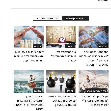
מאמרים קשורים
עוד מאותו הכותב
בלוגים
בלוגים
בלוגים
מתי למה ובכמה צריך
איך להתמודד עם
שימור עובדים בעידן ה-AI
לפצות עובד שבפועל הוא
היעדרויות תכופות של
והאי-וודאות: למה פיטורים
שכיר אבל הועסק
עובדים
הם לא פתרון קסם
כפרילנסר – חלק א
ניהול משאבי אנוש
בלוגים
בלוגים
איך לספק חוויה חיובית
איך רעילות התנהגותית
הישרדות בעידן
למועמד פוטנציאלי בלי
של טלנטים מבריקים
התהפוכות: 3 האתגרים
לטבוע בשאלות
מסכנת את הארגון
הסמויים של מנהל משאבי
האנוש