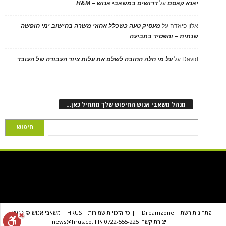
יאנא קאסם
על
דרושים במשאבי אנוש – H&M
אלון פיאדה
על
מעסיק טעה כשכלל אחוזי משרה בחישוב ימי חופשה
שנתית – והפסיד בתביעה
David
על
על מי חלה החובה לשלם את עלות ציוד העבודה של העובד
מנהל משאבי אנוש החיפוש שלך מתחיל כאן…
פתרונות רשת
Dreamzone
| כל הזכויות שמורות
HRUS
משאבי אנוש © 2016 |
יצירת קשר: 0722-555-225 או news@hrus.co.il