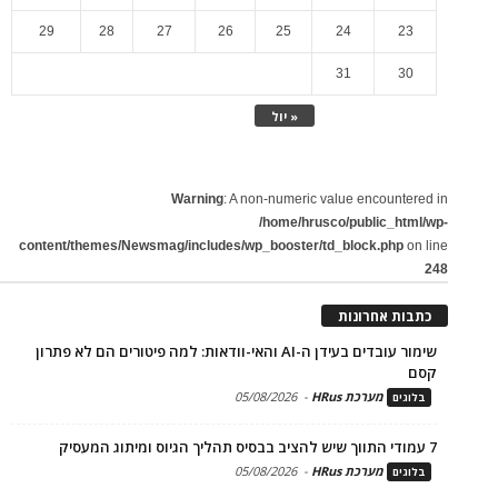
29
28
27
26
25
24
23
31
30
« יול
Warning
: A non-numeric value encountered in
/home/hrusco/public_html/wp-
content/themes/Newsmag/includes/wp_booster/td_block.php
on line
248
כתבות אחרונות
שימור עובדים בעידן ה-AI והאי-וודאות: למה פיטורים הם לא פתרון
קסם
מערכת HRus
-
05/08/2026
בלוגים
7 עמודי התווך שיש להציב בבסיס תהליך הגיוס ומיתוג המעסיק
מערכת HRus
-
05/08/2026
בלוגים