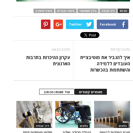
תגיות
דיני עבודה
הליך משמעתי
פיטורי עובדים
פיצויי פיטורין
Twitter
Facebook
כתבה קודמת
כתבה הבאה
איך להגביר את מוטיבציית
עקרון ההיכרות בתרבות
העובדים ללמידה
הארגונית
והשתתפות בהכשרות
מאמרים קשורים
עוד מאותו הכותב
בלוגים
בלוגים
דיני עבודה
חובת הפקדות לביטוח
הנהלה מכילה: שילוב
חילופי מעסיקים תחת