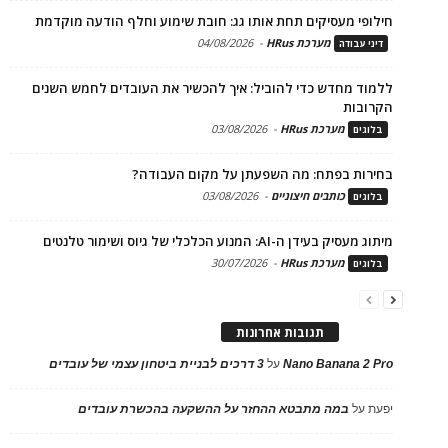
חילופי מעסיקים תחת אותו גג: חובת שימוע וחלף הודעה מוקדמת
מערכת HRus
-
04/08/2026
דיני עבודה
ללמוד מחדש כדי להוביל: איך להכשיר את העובדים לחמש השנים
הקרובות
מערכת HRus
-
03/08/2026
בלוגים
בחירות בפתח: מה השפעתן על מקום העבודה?
כותבים חיצוניים
-
03/08/2026
בלוגים
מיתוג מעסיק בעידן ה-AI: המנוע הכלכלי של גיוס ושימור טלנטים
מערכת HRus
-
30/07/2026
בלוגים
תגובות אחרונות
Nano Banana 2 Pro
על
3 דרכים לבניית ביטחון עצמי של עובדים
יפעת
על
במה מתבטא ההחזר על ההשקעה בהכשרת עובדים