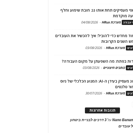
פי מעסיקים תחת אותו גג: חובת שימוע וחלף
עה מוקדמת
מערכת HRus
-
04/08/2026
י עבודה
ד מחדש כדי להוביל: איך להכשיר את העובדים
ש השנים הקרובות
מערכת HRus
-
03/08/2026
גים
ות בפתח: מה השפעתן על מקום העבודה?
כותבים חיצוניים
-
03/08/2026
גים
מיתוג מעסיק בעידן ה-AI: המנוע הכלכלי של גיוס
ור טלנטים
מערכת HRus
-
30/07/2026
גים
תגובות אחרונות
Nano Banan
על
3 דרכים לבניית ביטחון
 עובדים