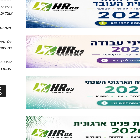
יפעת
על
עובדים
יאנא ק
אלון פיא
בחישוב 
David
ע
העבודה 
מ
כ