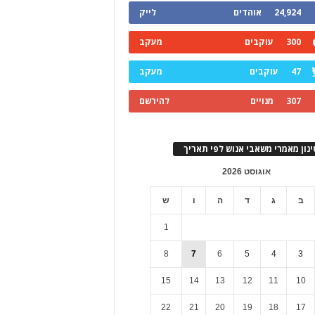
24,924
אוהדים
לייק
300
עוקבים
מעקב
47
עוקבים
מעקב
307
מנויים
להירשם
ינון מאמרי משאבי אנוש לפי תאריך
אוגוסט 2026
ב
ג
ד
ה
ו
ש
1
8
7
6
5
4
3
15
14
13
12
11
10
22
21
20
19
18
17