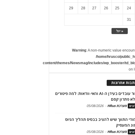
29
28
27
26
25
24
31
« יול
Warning
: A non-numeric value encoun
/home/hrusco/public_h
content/themes/Newsmag/includes/wp_booster/td_bl
on 
תבות אחרונות
שימור עובדים בעידן ה-AI והאי-וודאות: למה פיטורים
א פתרון קסם
מערכת HRus
-
05/08/2026
גים
מודי התווך שיש להציב בבסיס תהליך הגיוס
וג המעסיק
מערכת HRus
-
05/08/2026
גים