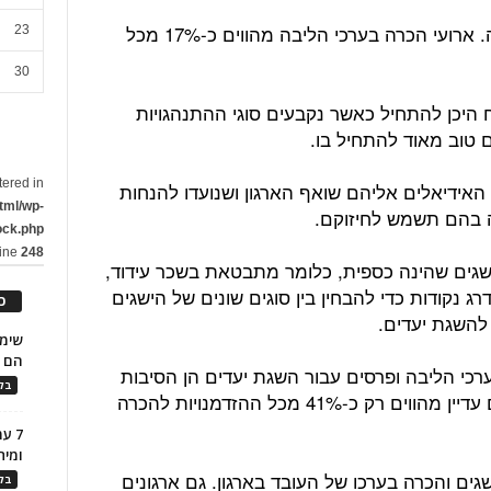
להכרה בערכי הליבה יש חשיבות עליונה. ארועי הכרה בערכי הליבה מהווים כ-17% מכל
23
30
 היכן להתחיל כאשר נקבעים סוגי ההתנהגויות
 טוב מאוד להתחיל בו.
tered in
 האידיאלים אליהם שואף הארגון ושנועדו להנחות
tml/wp-
 בהם תשמש לחיזוקם.
ock.php
line
248
שגים שהינה כספית, כלומר מתבטאת בשכר עידוד,
רג נקודות כדי להבחין בין סוגים שונים של הישגים
כ
 להשגת יעדים.
הם ל
כי הליבה ופרסים עבור השגת יעדים הן הסיבות
בלו
הפופולריות ביותר להכרה בהישגים, הם עדיין מהווים רק כ-41% מכל ההזדמנויות להכרה
7 ע
ומית
גים והכרה בערכו של העובד בארגון. גם ארגונים
בלו