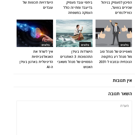
הסיכון למעסיק בניהול
ביחסי עובד מעסיק
היעדרויות תכופות של
שכירים בפועל,
בדיעבד ומתי זה כולל
עובדים
כפרילנסרים
העסקה במשפחה
בלוגים
בלוגים
בלוגים
מאפיינים של מנהל טוב
הישרדות בעידן
איך לשרוד את
מול מנהל רע בתקופה
התהפוכות: 3 האתגרים
האנאלפביתיוּת
הנוכחית ובמבט ל-2031
הסמויים של מנהל משאבי
הדיגיטלית בארגון בעידן
האנוש
ה-AI
אין תגובות
השאר תגובה