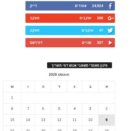
24,924
אוהדים
לייק
300
עוקבים
מעקב
47
עוקבים
מעקב
307
מנויים
להירשם
סינון מאמרי משאבי אנוש לפי תאריך
אוגוסט 2026
א
ב
ג
ד
ה
ו
ש
1
8
7
6
5
4
3
2
15
14
13
12
11
10
9