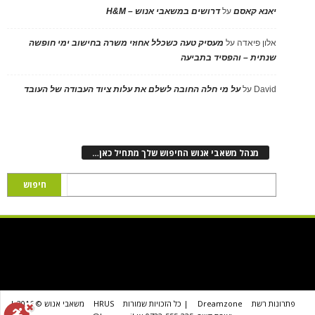
יאנא קאסם
על
דרושים במשאבי אנוש – H&M
אלון פיאדה
על
מעסיק טעה כשכלל אחוזי משרה בחישוב ימי חופשה
שנתית – והפסיד בתביעה
David
על
על מי חלה החובה לשלם את עלות ציוד העבודה של העובד
מנהל משאבי אנוש החיפוש שלך מתחיל כאן…
פתרונות רשת
Dreamzone
| כל הזכויות שמורות
HRUS
משאבי אנוש © 2016 |