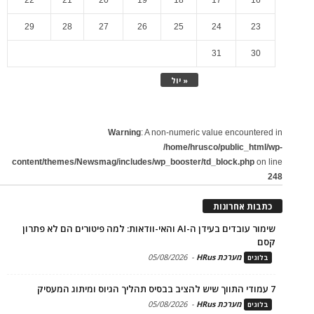
22
21
20
19
18
17
16
29
28
27
26
25
24
23
31
30
« יול
Warning
: A non-numeric value encountered in
/home/hrusco/public_html/wp-
content/themes/Newsmag/includes/wp_booster/td_block.php
on line
248
כתבות אחרונות
שימור עובדים בעידן ה-AI והאי-וודאות: למה פיטורים הם לא פתרון
קסם
מערכת HRus
-
05/08/2026
בלוגים
7 עמודי התווך שיש להציב בבסיס תהליך הגיוס ומיתוג המעסיק
מערכת HRus
-
05/08/2026
בלוגים