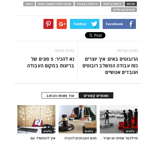
תגיות
ביטוח בריאות
בריאות בעבודה
עצות למנהל משאבי אנוש
רווחה
תנאים סוציאלים
Twitter
Facebook
כתבה קודמת
כתבה הבאה
הרובוטים באים: איך יוצרים
נא להכיר: 5 סוגים של
כוח עבודה המשלב רובוטים
בריונות במקום העבודה
ועובדים אנושיים
מאמרים קשורים
עוד מאותו הכותב
בלוגים
בלוגים
בלוגים
פרילנסר אמיתי או שכיר:
מהם המבחנים להכרה
איך להתמודד עם