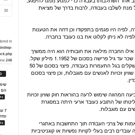
ב אחר השתלבותו בעבודה כדי למנוע ממנו להיפגע,
מנת לשלבו בעבודה, לרבות בדרך של מציאת
30
, לפיה היו פגמים בתפקודו וכן דחה את הטענות
לפיה לא ניתן לקלוט את בנו כעובד בחברה.
tered in
tml/wp-
אילו החברה מילאה את חובותיה הוא היה ממשיך
ock.php
לעבוד עד גיל פרישה, הוא תבע תשלום שכר עד גיל פרישה בסכום של 1.1952 מיליון שקל.
line
248
בנוסף תבע פיצוי בסכום של 100 אלף שקלים בגל התעמרות בעבודה, פיצוי בסכום של 50
וויון זכויות לאנשים עם מוגבלות, וכן פיצוי בסכום
כ
הם ל
ה המהווה שימוש לרעה בהוראות חוק שוויון זכויות
בלו
ליטתו של התובע כעובד ארעי היתה במסגרת
שים עם מוגבלות.
7 ע
ומית
תאמות של צרכי העבודה תוך התחשבות באתגרי
בלו
ובדים רבים בעלי לקויות נפשיות או קוגניטיביות