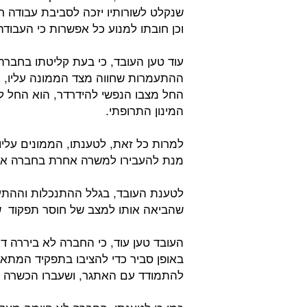
שנקלט לשורותיו יזכה לסביבת עבודה ר
וכן חובתו למנוע כל אפשרות כי העבוד
עוד טען העובד, כי בעת קליטתו בחברה 
ההתעמרות שחווה מצד הממונה עליו, א
החל מצבו הנפשי להידרדר, הוא החל ל
המינון התרופתי.
למרות כל זאת, לטענתו, הממונים עליו 
מנת להעבירו למשרה אחרת בחברה או ל
לטענת העובד, בגלל ההתנכלות וההתע
שהביאה אותו למצב של חוסר תפקוד ש
העובד טען עוד, כי החברה לא ביררה די
באופן סביר כדי להציבו בתפקיד המתאי
להתמודד עם האתגר, ושעברו הכשרה 