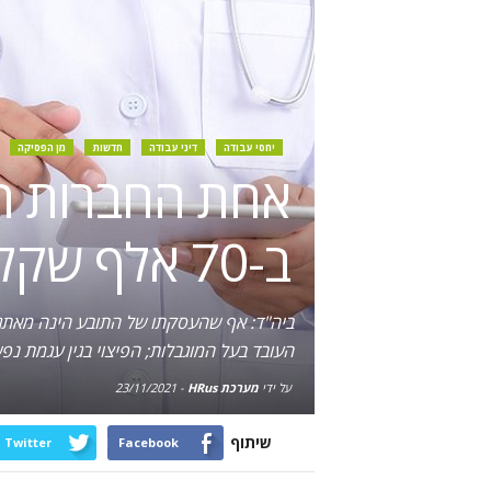
יחסי עבודה
דיני עבודה
חדשות
מן הפסיקה
אחת החברות הג
ב-70 אלף שקל
ביה"ד: אף שהעסקתו של התובע הינה מאתגר
העובד בעל המוגבלות; הפיצוי בגין עגמת נפש
על ידי
מערכת HRus
-
23/11/2021
שיתוף
Twitter
Facebook