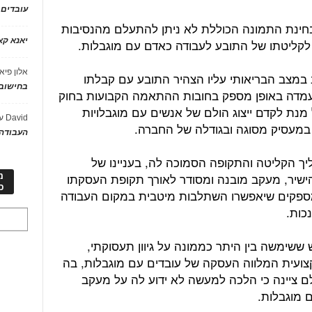
עובדים
שבבחינת התמונה הכוללת לא ניתן להתעלם מהנסיבות
יאנא ק
לקליטתו של התובע לעבודה כאדם עם מוגבלות.
אלון פיא
ב במצב הבריאותי עליו הצהיר התובע עם קבלתו
בחישוב 
 עמדה באופן מספק בחובות ההתאמה הקבועות בחוק
ל מנת לקדם ייצוג הולם של אנשים עם מוגבלויות
David
ע
במעסיק מסוגה ובגודלה של החברה.
העבודה 
תהליך הקליטה והתקופה הסמוכה לה, בעניינו של
ישיר, מעקב מובנה ומסודר לאורך תקופת העסקתו
מ
כ
 מספקים שיאפשרו השתלבות מיטבית במקום העבודה
כות.
שימשה בין היתר כממונה על גיוון תעסוקתי,
צועית המלווה העסקה של עובדים עם מוגבלות, בה
לם ציינה כי הלכה למעשה לא ידוע לה על מעקב
 מוגבלות.