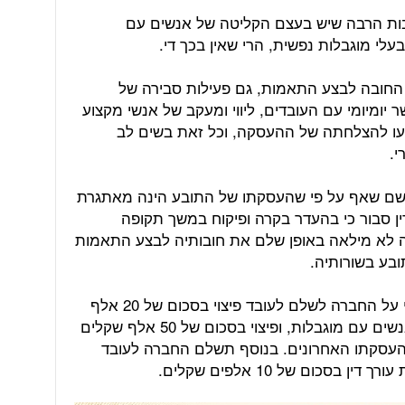
יבות הרבה שיש בעצם הקליטה של אנשים עם
לי מוגבלות נפשית, הרי שאין בכך די.
החובה לבצע התאמות, גם פעילות סבירה של
ומיומי עם העובדים, ליווי ומעקב של אנשי מקצוע
ייעו להצלחתה של ההעסקה, וכל זאת בשים לב
י.
תרשם שאף על פי שהעסקתו של התובע הינה מאתגרת
ין סבור כי בהעדר בקרה ופיקוח במשך תקופה
ה לא מילאה באופן שלם את חובותיה לבצע התאמות
בע בשורותיה.
לאור כל זאת, פסק בית הדין לעבודה כי על החברה לשלם לעובד פיצוי בסכום של 20 אלף
שקלים בגלל הפרת חוק שוויון זכויות לאנשים עם מוגבלות, ופיצוי בסכום של 50 אלף שקלים
העסקתו האחרונים. בנוסף תשלם החברה לעובד
כום של 10 אלפים שקלים.