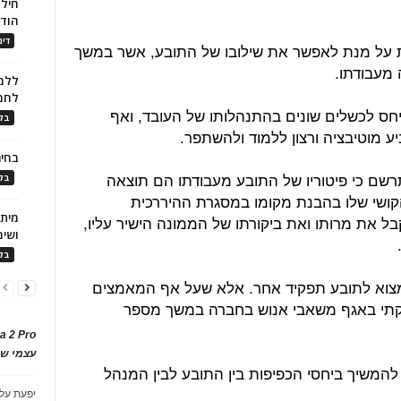
חילו
הוד
דינ
 על מנת לאפשר את שילובו של התובע, אשר במשך
 מעבודתו.
ללמו
לחמ
יחס לכשלים שונים בהתנהלותו של העובד, ואף
בלו
ע מוטיבציה ורצון ללמוד ולהשתפר.
בחיר
התרשם כי פיטוריו של התובע מעבודתו הם תוצאה
בלו
הקושי שלו בהבנת מקומו במסגרת ההיררכית
בל את מרותו ואת ביקורתו של הממונה הישיר עליו,
ושימ
בלו
למצוא לתובע תפקיד אחר. אלא שעל אף המאמצים
סוקתי באגף משאבי אנוש בחברה במשך מספר
a 2 Pro
עצמי של
 להמשיך ביחסי הכפיפות בין התובע לבין המנהל
יפעת
על