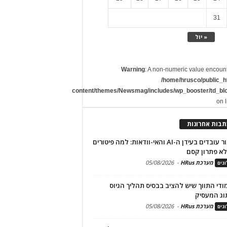
31
« יול
Warning
: A non-numeric value encoun
/home/hrusco/public_h
content/themes/Newsmag/includes/wp_booster/td_bl
on 
תבות אחרונות
שימור עובדים בעידן ה-AI והאי-וודאות: למה פיטורים
א פתרון קסם
מערכת HRus
-
05/08/2026
גים
מודי התווך שיש להציב בבסיס תהליך הגיוס
וג המעסיק
מערכת HRus
-
05/08/2026
גים