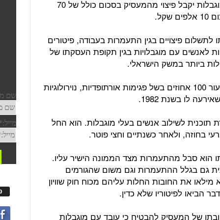
לאחרונה פסק בית הדין כי עובד בעל מוגבלות יקבל פיצוי מהמעסיק בסכום כולל של 70
קל.
לתשלום פיצויים בגין התעמרות בעבודה, פיטורים
ויות לאנשים עם מוגבלויות בגין תקופת העסקתו של
לות ביותר במשק הישראלי.
התובע, אדם שגילו 63, מוכר כנכה בשיעור 100 אחוזים בשל פגימות אורתופדיות, נוירולוגיות
עה לו בשנת 1982.
תוכנית לשילוב אנשים בעלי מוגבלות. הוא החל
י בחוזה, ולאחר כשנתיים וחצי פוטר.
ו הוא סבל מהתעמרות מצד הממונה הישיר עליו.
ית גם בגלל ההתעמרות וגם משום שהגורמים
א מילאו את החובות החלות עליהם מכוח חוק שוויון
בר הביאו לפיטוריו שלא כדין.
פ
בתו של המעסיק להבטיח כי עובד עם מוגבלות