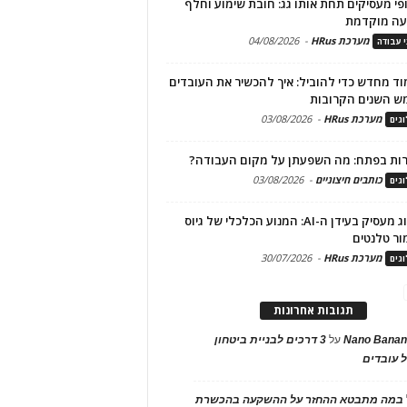
פי מעסיקים תחת אותו גג: חובת שימוע וחלף
עה מוקדמת
מערכת HRus
-
04/08/2026
י עבודה
ד מחדש כדי להוביל: איך להכשיר את העובדים
ש השנים הקרובות
מערכת HRus
-
03/08/2026
גים
ות בפתח: מה השפעתן על מקום העבודה?
כותבים חיצוניים
-
03/08/2026
גים
מיתוג מעסיק בעידן ה-AI: המנוע הכלכלי של גיוס
ור טלנטים
מערכת HRus
-
30/07/2026
גים
תגובות אחרונות
Nano Banan
על
3 דרכים לבניית ביטחון
 עובדים
במה מתבטא ההחזר על ההשקעה בהכשרת