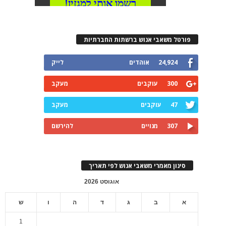
פורטל משאבי אנוש ברשתות החברתיות
24,924
אוהדים
לייק
300
עוקבים
מעקב
47
עוקבים
מעקב
307
מנויים
להירשם
סינון מאמרי משאבי אנוש לפי תאריך
אוגוסט 2026
א
ב
ג
ד
ה
ו
ש
1