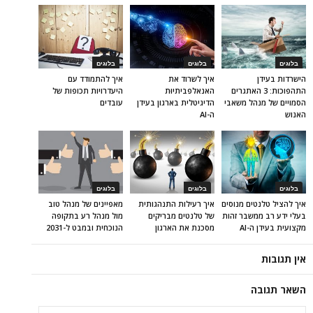
בלוגים
בלוגים
בלוגים
הישרדות בעידן
איך לשרוד את
איך להתמודד עם
התהפוכות: 3 האתגרים
האנאלפביתיוּת
היעדרויות תכופות של
הסמויים של מנהל משאבי
הדיגיטלית בארגון בעידן
עובדים
האנוש
ה-AI
בלוגים
בלוגים
בלוגים
איך להציל טלנטים מנוסים
איך רעילות התנהגותית
מאפיינים של מנהל טוב
בעלי ידע רב ממשבר זהות
של טלנטים מבריקים
מול מנהל רע בתקופה
מקצועית בעידן ה-AI
מסכנת את הארגון
הנוכחית ובמבט ל-2031
אין תגובות
השאר תגובה