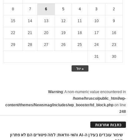
8
7
6
5
4
3
2
15
14
13
12
11
10
9
22
21
20
19
18
17
16
29
28
27
26
25
24
23
31
30
« יול
Warning
: A non-numeric value encountered in
/home/hrusco/public_html/wp-
content/themes/Newsmag/includes/wp_booster/td_block.php
on line
248
כתבות אחרונות
שימור עובדים בעידן ה-AI והאי-וודאות: למה פיטורים הם לא פתרון