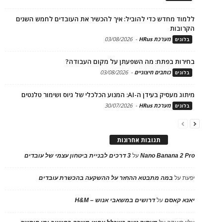
ללמוד מחדש כדי להוביל: איך להכשיר את העובדים לחמש השנים
הקרובות
מערכת HRus
-
03/08/2026
בלוגים
בחירות בפתח: מה השפעתן על מקום העבודה?
כותבים חיצוניים
-
03/08/2026
בלוגים
מיתוג מעסיק בעידן ה-AI: המנוע הכלכלי של גיוס ושימור טלנטים
מערכת HRus
-
30/07/2026
בלוגים
תגובות אחרונות
Nano Banana 2 Pro
על
3 דרכים לבניית ביטחון עצמי של עובדים
יפעת
על
במה מתבטא ההחזר על ההשקעה בהכשרת עובדים
יאנא קאסם
על
דרושים במשאבי אנוש – H&M