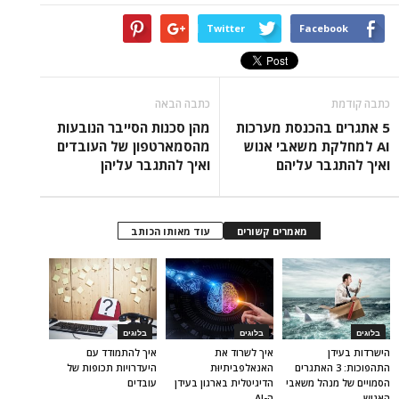
Twitter
Facebook
כתבה קודמת
כתבה הבאה
5 אתגרים בהכנסת מערכות
מהן סכנות הסייבר הנובעות
AI למחלקת משאבי אנוש
מהסמארטפון של העובדים
ואיך להתגבר עליהם
ואיך להתגבר עליהן
מאמרים קשורים
עוד מאותו הכותב
בלוגים
בלוגים
בלוגים
הישרדות בעידן
איך לשרוד את
איך להתמודד עם
התהפוכות: 3 האתגרים
האנאלפביתיוּת
היעדרויות תכופות של
הסמויים של מנהל משאבי
הדיגיטלית בארגון בעידן
עובדים
האנוש
ה-AI