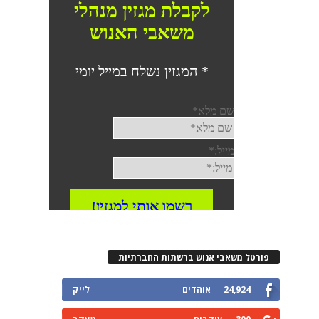
פורטל משאבי אנוש ברשתות החברתיות
24,924
אוהדים
לייק