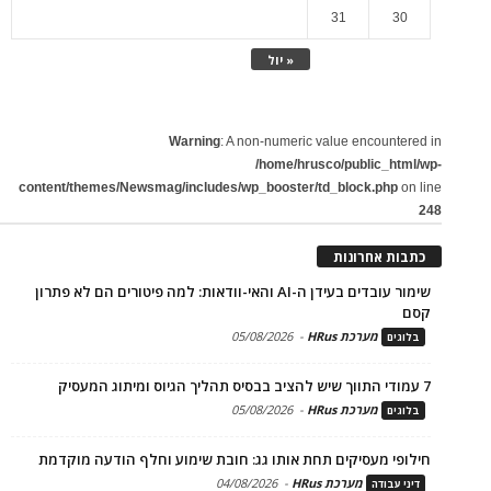
31
30
« יול
Warning
: A non-numeric value encountered in
/home/hrusco/public_html/wp-
content/themes/Newsmag/includes/wp_booster/td_block.php
on line
248
כתבות אחרונות
שימור עובדים בעידן ה-AI והאי-וודאות: למה פיטורים הם לא פתרון
קסם
מערכת HRus
-
05/08/2026
בלוגים
7 עמודי התווך שיש להציב בבסיס תהליך הגיוס ומיתוג המעסיק
מערכת HRus
-
05/08/2026
בלוגים
חילופי מעסיקים תחת אותו גג: חובת שימוע וחלף הודעה מוקדמת
מערכת HRus
-
04/08/2026
דיני עבודה