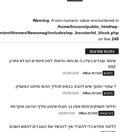
Warning
: A non-numeric value encountered in
/home/hrusco/public_html/wp-
ntent/themes/Newsmag/includes/wp_booster/td_block.php
on line
248
כתבות אחרונות
שימור עובדים בעידן ה-AI והאי-וודאות: למה פיטורים הם לא פתרון
קסם
מערכת HRus
-
05/08/2026
בלוגים
7 עמודי התווך שיש להציב בבסיס תהליך הגיוס ומיתוג המעסיק
מערכת HRus
-
05/08/2026
בלוגים
חילופי מעסיקים תחת אותו גג: חובת שימוע וחלף הודעה מוקדמת
מערכת HRus
-
04/08/2026
דיני עבודה
ללמוד מחדש כדי להוביל: איך להכשיר את העובדים לחמש השנים
הקרובות