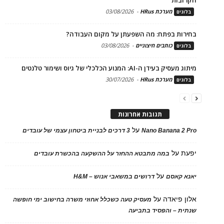
מערכת HRus
-
03/08/2026
בלוגים
בחירות בפתח: מה השפעתן על מקום העבודה?
כותבים חיצוניים
-
03/08/2026
בלוגים
מיתוג מעסיק בעידן ה-AI: המנוע הכלכלי של גיוס ושימור טלנטים
מערכת HRus
-
30/07/2026
בלוגים
תגובות אחרונות
על
Nano Banana 2 Pro
3 דרכים לבניית ביטחון עצמי של עובדים
יפעת
על
במה מתבטא ההחזר על ההשקעה בהכשרת עובדים
על
יאנא קאסם
דרושים במשאבי אנוש – H&M
אלון פיאדה
על
מעסיק טעה כשכלל אחוזי משרה בחישוב ימי חופשה
שנתית – והפסיד בתביעה