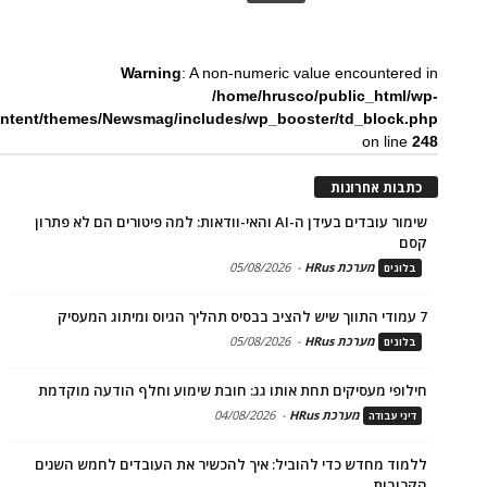
Warning
: A non-numeric value encountered in
/home/hrusco/public_html/wp-
ntent/themes/Newsmag/includes/wp_booster/td_block.php
on line
248
כתבות אחרונות
שימור עובדים בעידן ה-AI והאי-וודאות: למה פיטורים הם לא פתרון
קסם
מערכת HRus
-
05/08/2026
בלוגים
7 עמודי התווך שיש להציב בבסיס תהליך הגיוס ומיתוג המעסיק
מערכת HRus
-
05/08/2026
בלוגים
חילופי מעסיקים תחת אותו גג: חובת שימוע וחלף הודעה מוקדמת
מערכת HRus
-
04/08/2026
דיני עבודה
ללמוד מחדש כדי להוביל: איך להכשיר את העובדים לחמש השנים
הקרובות