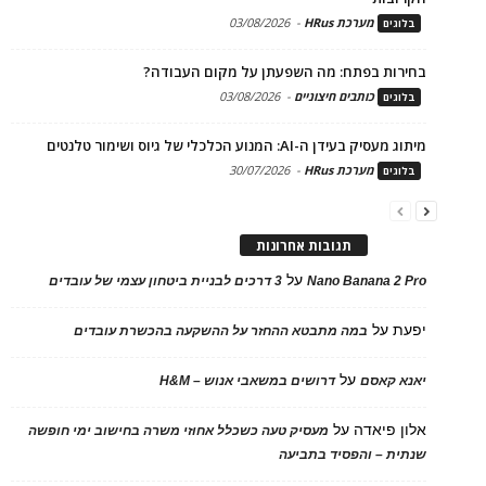
מערכת HRus
-
03/08/2026
בלוגים
בחירות בפתח: מה השפעתן על מקום העבודה?
כותבים חיצוניים
-
03/08/2026
בלוגים
מיתוג מעסיק בעידן ה-AI: המנוע הכלכלי של גיוס ושימור טלנטים
מערכת HRus
-
30/07/2026
בלוגים
תגובות אחרונות
על
Nano Banana 2 Pro
3 דרכים לבניית ביטחון עצמי של עובדים
יפעת
על
במה מתבטא ההחזר על ההשקעה בהכשרת עובדים
על
יאנא קאסם
דרושים במשאבי אנוש – H&M
אלון פיאדה
על
מעסיק טעה כשכלל אחוזי משרה בחישוב ימי חופשה
שנתית – והפסיד בתביעה