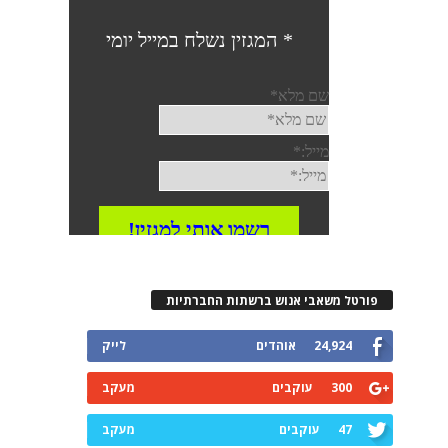
פורטל משאבי אנוש ברשתות החברתיות
24,924
אוהדים
לייק
300
עוקבים
מעקב
47
עוקבים
מעקב