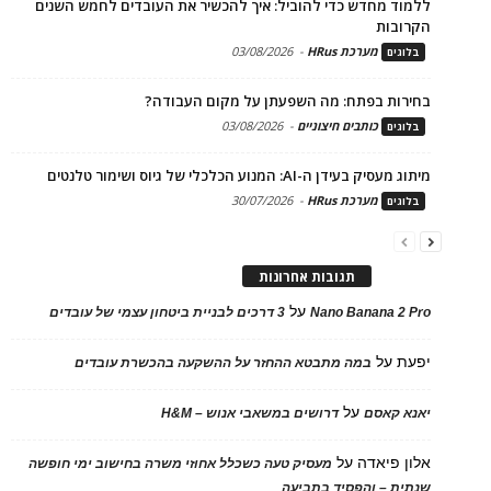
ללמוד מחדש כדי להוביל: איך להכשיר את העובדים לחמש השנים
הקרובות
מערכת HRus
-
03/08/2026
בלוגים
בחירות בפתח: מה השפעתן על מקום העבודה?
כותבים חיצוניים
-
03/08/2026
בלוגים
מיתוג מעסיק בעידן ה-AI: המנוע הכלכלי של גיוס ושימור טלנטים
מערכת HRus
-
30/07/2026
בלוגים
תגובות אחרונות
על
Nano Banana 2 Pro
3 דרכים לבניית ביטחון עצמי של עובדים
יפעת
על
במה מתבטא ההחזר על ההשקעה בהכשרת עובדים
על
יאנא קאסם
דרושים במשאבי אנוש – H&M
אלון פיאדה
על
מעסיק טעה כשכלל אחוזי משרה בחישוב ימי חופשה
שנתית – והפסיד בתביעה