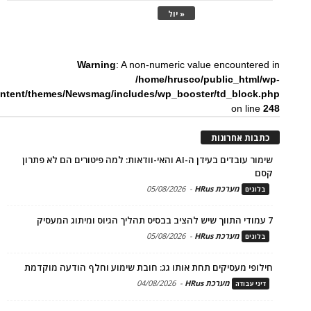
« יול
Warning
: A non-numeric value encountered in
/home/hrusco/public_html/wp-
ntent/themes/Newsmag/includes/wp_booster/td_block.php
on line
248
כתבות אחרונות
שימור עובדים בעידן ה-AI והאי-וודאות: למה פיטורים הם לא פתרון
קסם
מערכת HRus
-
05/08/2026
בלוגים
7 עמודי התווך שיש להציב בבסיס תהליך הגיוס ומיתוג המעסיק
מערכת HRus
-
05/08/2026
בלוגים
חילופי מעסיקים תחת אותו גג: חובת שימוע וחלף הודעה מוקדמת
מערכת HRus
-
04/08/2026
דיני עבודה