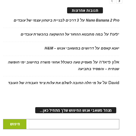
תגובות אחרונות
על
Nano Banana 2 Pro
3 דרכים לבניית ביטחון עצמי של עובדים
יפעת
על
במה מתבטא ההחזר על ההשקעה בהכשרת עובדים
על
יאנא קאסם
דרושים במשאבי אנוש – H&M
אלון פיאדה
על
מעסיק טעה כשכלל אחוזי משרה בחישוב ימי חופשה
שנתית – והפסיד בתביעה
David
על
על מי חלה החובה לשלם את עלות ציוד העבודה של העובד
מנהל משאבי אנוש החיפוש שלך מתחיל כאן…