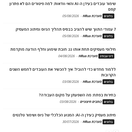
שימור עובדים בעידן ה-AI והאי-וודאות: למה פיטורים הם לא פתרון
קסם
מערכת HRus
-
05/08/2026
בלוגים
7 עמודי התווך שיש להציב בבסיס תהליך הגיוס ומיתוג המעסיק
מערכת HRus
-
05/08/2026
בלוגים
חילופי מעסיקים תחת אותו גג: חובת שימוע וחלף הודעה מוקדמת
מערכת HRus
-
04/08/2026
דיני עבודה
ללמוד מחדש כדי להוביל: איך להכשיר את העובדים לחמש השנים
הקרובות
מערכת HRus
-
03/08/2026
בלוגים
בחירות בפתח: מה השפעתן על מקום העבודה?
כותבים חיצוניים
-
03/08/2026
בלוגים
מיתוג מעסיק בעידן ה-AI: המנוע הכלכלי של גיוס ושימור טלנטים
מערכת HRus
-
30/07/2026
בלוגים