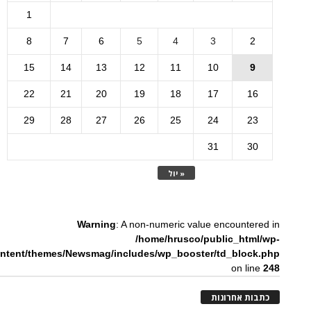
1
8
7
6
5
4
3
2
15
14
13
12
11
10
9
22
21
20
19
18
17
16
29
28
27
26
25
24
23
31
30
« יול
Warning
: A non-numeric value encountered in
/home/hrusco/public_html/wp-
ntent/themes/Newsmag/includes/wp_booster/td_block.php
on line
248
כתבות אחרונות