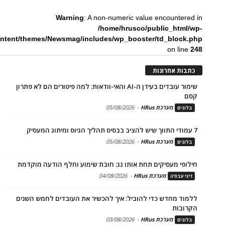
Warning
: A non-numeric value encountered in
/home/hrusco/public_html/wp-
ntent/themes/Newsmag/includes/wp_booster/td_block.php
on line
248
כתבות אחרונות
שימור עובדים בעידן ה-AI והאי-וודאות: למה פיטורים הם לא פתרון
קסם
מערכת HRus
-
05/08/2026
בלוגים
7 עמודי התווך שיש להציב בבסיס תהליך הגיוס ומיתוג המעסיק
מערכת HRus
-
05/08/2026
בלוגים
חילופי מעסיקים תחת אותו גג: חובת שימוע וחלף הודעה מוקדמת
מערכת HRus
-
04/08/2026
דיני עבודה
ללמוד מחדש כדי להוביל: איך להכשיר את העובדים לחמש השנים
הקרובות
מערכת HRus
-
03/08/2026
בלוגים