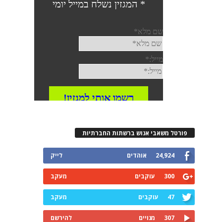
פורטל משאבי אנוש ברשתות החברתיות
24,924
אוהדים
לייק
300
עוקבים
מעקב
47
עוקבים
מעקב
307
מנויים
להירשם