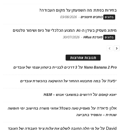
בחירות בפתח: מה השפעתן על מקום העבודה?
כותבים חיצוניים
-
03/08/2026
בלוגים
מיתוג מעסיק בעידן ה-AI: המנוע הכלכלי של גיוס ושימור טלנטים
מערכת HRus
-
30/07/2026
בלוגים
תגובות אחרונות
על
Nano Banana 2 Pro
3 דרכים לבניית ביטחון עצמי של עובדים
יפעת
על
במה מתבטא ההחזר על ההשקעה בהכשרת עובדים
על
יאנא קאסם
דרושים במשאבי אנוש – H&M
אלון פיאדה
על
מעסיק טעה כשכלל אחוזי משרה בחישוב ימי חופשה
שנתית – והפסיד בתביעה
David
על
על מי חלה החובה לשלם את עלות ציוד העבודה של העובד