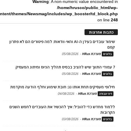
Warning
: A non-numeric value encountered in
/home/hrusco/public_html/wp-
ntent/themes/Newsmag/includes/wp_booster/td_block.php
on line
248
כתבות אחרונות
שימור עובדים בעידן ה-AI והאי-וודאות: למה פיטורים הם לא פתרון
קסם
מערכת HRus
-
05/08/2026
בלוגים
7 עמודי התווך שיש להציב בבסיס תהליך הגיוס ומיתוג המעסיק
מערכת HRus
-
05/08/2026
בלוגים
חילופי מעסיקים תחת אותו גג: חובת שימוע וחלף הודעה מוקדמת
מערכת HRus
-
04/08/2026
דיני עבודה
ללמוד מחדש כדי להוביל: איך להכשיר את העובדים לחמש השנים
הקרובות
מערכת HRus
-
03/08/2026
בלוגים