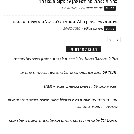
בחירות בפתח: מה השפעתן על מקום העבודה?
כותבים חיצוניים
-
03/08/2026
בלוגים
מיתוג מעסיק בעידן ה-AI: המנוע הכלכלי של גיוס ושימור טלנטים
מערכת HRus
-
30/07/2026
בלוגים
תגובות אחרונות
על
Nano Banana 2 Pro
3 דרכים לבניית ביטחון עצמי של עובדים
יפעת
על
במה מתבטא ההחזר על ההשקעה בהכשרת עובדים
על
יאנא קאסם
דרושים במשאבי אנוש – H&M
אלון פיאדה
על
מעסיק טעה כשכלל אחוזי משרה בחישוב ימי חופשה
שנתית – והפסיד בתביעה
David
על
על מי חלה החובה לשלם את עלות ציוד העבודה של העובד