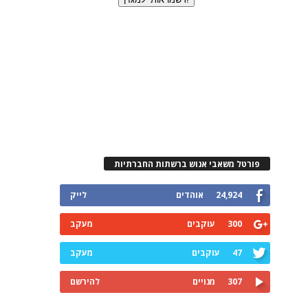
פורטל משאבי אנוש ברשתות החברתיות
24,924
אוהדים
לייק
300
עוקבים
מעקב
47
עוקבים
מעקב
307
מנויים
להירשם