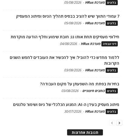
מערכת HRus
-
05/08/2026
בלוגים
7 עמודי התווך שיש להציב בבסיס תהליך הגיוס ומיתוג המעסיק
מערכת HRus
-
05/08/2026
בלוגים
חילופי מעסיקים תחת אותו גג: חובת שימוע וחלף הודעה מוקדמת
מערכת HRus
-
04/08/2026
דיני עבודה
ללמוד מחדש כדי להוביל: איך להכשיר את העובדים לחמש השנים
הקרובות
מערכת HRus
-
03/08/2026
בלוגים
בחירות בפתח: מה השפעתן על מקום העבודה?
כותבים חיצוניים
-
03/08/2026
בלוגים
מיתוג מעסיק בעידן ה-AI: המנוע הכלכלי של גיוס ושימור טלנטים
מערכת HRus
-
30/07/2026
בלוגים
תגובות אחרונות