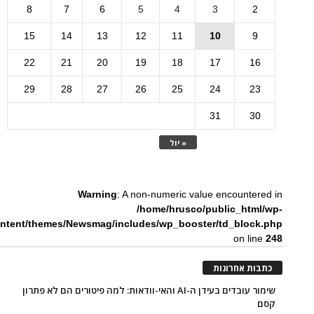
8
7
6
5
4
3
2
15
14
13
12
11
10
9
22
21
20
19
18
17
16
29
28
27
26
25
24
23
31
30
« יול
Warning
: A non-numeric value encountered in
/home/hrusco/public_html/wp-
ntent/themes/Newsmag/includes/wp_booster/td_block.php
on line
248
כתבות אחרונות
שימור עובדים בעידן ה-AI והאי-וודאות: למה פיטורים הם לא פתרון
קסם