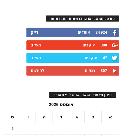
פורטל משאבי אנוש ברשתות החברתיות
24,924
אוהדים
לייק
300
עוקבים
מעקב
47
עוקבים
מעקב
307
מנויים
להירשם
סינון מאמרי משאבי אנוש לפי תאריך
אוגוסט 2026
א
ב
ג
ד
ה
ו
ש
1