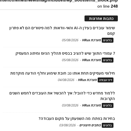
ntent/themes/Newsmag/includes/wp_booster/td_block.php
on line
248
כתבות אחרונות
שימור עובדים בעידן ה-AI והאי-וודאות: למה פיטורים הם לא פתרון
קסם
מערכת HRus
-
05/08/2026
בלוגים
7 עמודי התווך שיש להציב בבסיס תהליך הגיוס ומיתוג המעסיק
מערכת HRus
-
05/08/2026
בלוגים
חילופי מעסיקים תחת אותו גג: חובת שימוע וחלף הודעה מוקדמת
מערכת HRus
-
04/08/2026
דיני עבודה
ללמוד מחדש כדי להוביל: איך להכשיר את העובדים לחמש השנים
הקרובות
מערכת HRus
-
03/08/2026
בלוגים
בחירות בפתח: מה השפעתן על מקום העבודה?
כותבים חיצוניים
-
03/08/2026
בלוגים