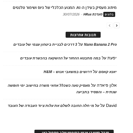
מיתוג מעסיק בעידן ה-AI: המנוע הכלכלי של גיוס ושימור טלנטים
מערכת HRus
-
30/07/2026
בלוגים
תגובות אחרונות
על
Nano Banana 2 Pro
3 דרכים לבניית ביטחון עצמי של עובדים
יפעת
על
במה מתבטא ההחזר על ההשקעה בהכשרת עובדים
על
יאנא קאסם
דרושים במשאבי אנוש – H&M
אלון פיאדה
על
מעסיק טעה כשכלל אחוזי משרה בחישוב ימי חופשה
שנתית – והפסיד בתביעה
David
על
על מי חלה החובה לשלם את עלות ציוד העבודה של העובד
מנהל משאבי אנוש החיפוש שלך מתחיל כאן…