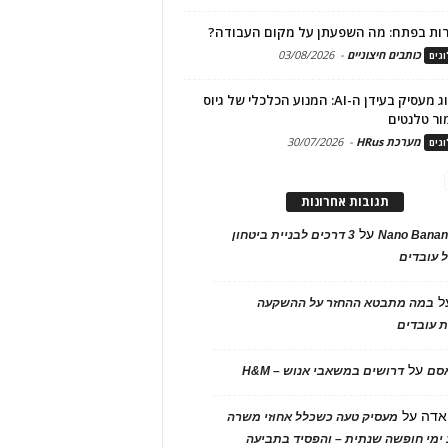
ות בפתח: מה השפעתן על מקום העבודה?
כותבים חיצוניים
-
03/08/2026
גים
מיתוג מעסיק בעידן ה-AI: המנוע הכלכלי של גיוס
ור טלנטים
מערכת HRus
-
30/07/2026
גים
תגובות אחרונות
על
Nano Banan
3 דרכים לבניית ביטחון
 עובדים
ל
במה מתבטא ההחזר על ההשקעה
 עובדים
על
אסם
דרושים במשאבי אנוש – H&M
אדה
על
מעסיק טעה כשכלל אחוזי משרה
ימי חופשה שנתית – והפסיד בתביעה