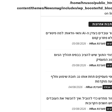
/home/hrusco/public_ht
content/themes/Newsmag/includes/wp_booster/td_blo
on l
תבות אחרונות
שימור עובדים בעידן ה-AI והאי-וודאות: למה פיטורים
א פתרון קסם
מערכת HRus
-
05/08/2026
גים
מודי התווך שיש להציב בבסיס תהליך הגיוס
וג המעסיק
מערכת HRus
-
05/08/2026
גים
פי מעסיקים תחת אותו גג: חובת שימוע וחלף
עה מוקדמת
מערכת HRus
-
04/08/2026
י עבודה
ד מחדש כדי להוביל: איך להכשיר את העובדים
ש השנים הקרובות
מערכת HRus
-
03/08/2026
גים