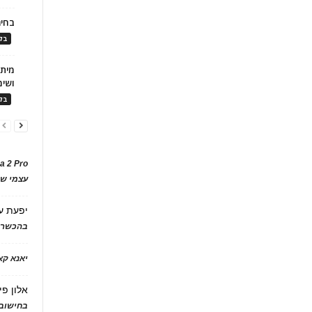
בחיר
בלו
ושימ
בלו
a 2 Pro
עצמי של
יפעת
ע
בהכשרת
יאנא ק
אלון פי
בחישוב 