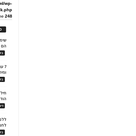
ml/wp-
ck.php
ine
248
כ
הם ל
בלו
7 ע
ומית
בלו
חילו
הוד
דינ
ללמו
לחמ
בלו