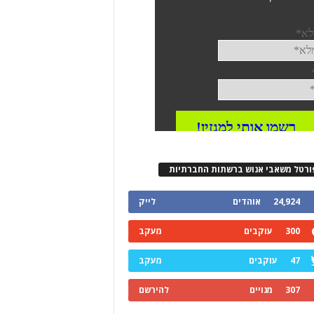
ורטל משאבי אנוש ברשתות החברתיות
24,924
אוהדים
לייק
300
עוקבים
מעקב
47
עוקבים
מעקב
307
מנויים
להירשם