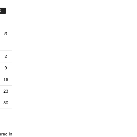
ס
א
2
9
16
23
30
ered in