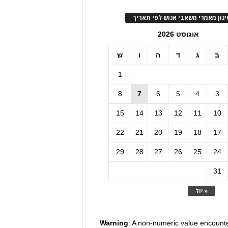
ינון מאמרי משאבי אנוש לפי תאריך
אוגוסט 2026
ב
ג
ד
ה
ו
ש
1
8
7
6
5
4
3
15
14
13
12
11
10
22
21
20
19
18
17
29
28
27
26
25
24
31
« יול
Warning
: A non-numeric value encount