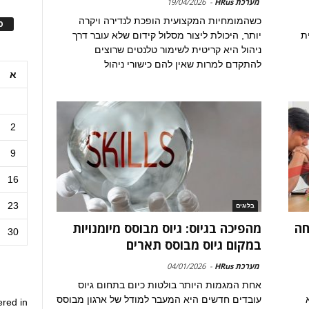
מערכת HRus
-
19/04/2026
כשהמומחיות המקצועית הופכת לנדירה ויקרה
ס
ית
יותר, היכולת ליצור מסלול קידום שלא עובר דרך
ניהול היא קריטית לשימור טלנטים שרוצים
להתקדם למרות שאין להם כישורי ניהול
א
2
9
16
23
בלוגים
חה
מהפיכה בגיוס: גיוס מבוסס מיומנויות
30
במקום גיוס מבוסס תארים
מערכת HRus
-
04/01/2026
אחת המגמות היותר בולטות כיום בתחום גיוס
עובדים חדשים היא המעבר למודל של ארגון מבוסס
ered in