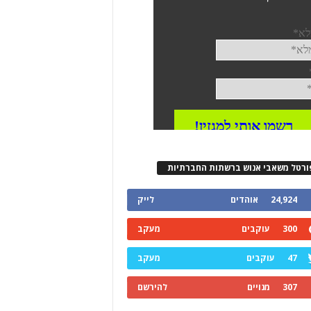
ורטל משאבי אנוש ברשתות החברתיות
24,924
אוהדים
לייק
300
עוקבים
מעקב
47
עוקבים
מעקב
307
מנויים
להירשם