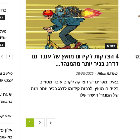
בחיר
בלו
ושימ
בלו
בלוגים
ט
4 הצדקות לקידום מואץ של עובד גם
לדרג בכיר יותר מהמנהל...
מערכת HRus
-
29/06/2025
a 2 Pro
עצמי של
באילו מקרים יש הצדקה לקדם עובד מסויים
בקידום מואץ, לרבות קידומו לדרג בכיר יותר מזה
יפעת
ע
של המנהל הישיר שלו
בהכשרת
יאנא ק
1
2
אלון פי
בחישוב 