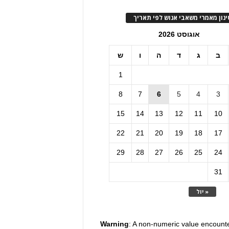
ינון מאמרי משאבי אנוש לפי תאריך
אוגוסט 2026
ב
ג
ד
ה
ו
ש
1
8
7
6
5
4
3
15
14
13
12
11
10
22
21
20
19
18
17
29
28
27
26
25
24
31
« יול
Warning
: A non-numeric value encount