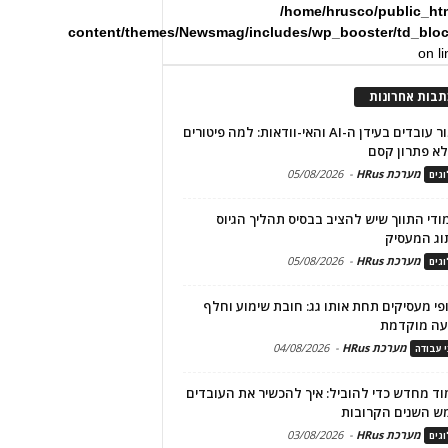
/home/hrusco/public_ht
content/themes/Newsmag/includes/wp_booster/td_blo
on l
תבות אחרונות
שימור עובדים בעידן ה-AI והאי-וודאות: למה פיטורים
א פתרון קסם
מערכת HRus
-
05/08/2026
גים
מודי התווך שיש להציב בבסיס תהליך הגיוס
וג המעסיק
מערכת HRus
-
05/08/2026
גים
פי מעסיקים תחת אותו גג: חובת שימוע וחלף
עה מוקדמת
מערכת HRus
-
04/08/2026
י עבודה
ד מחדש כדי להוביל: איך להכשיר את העובדים
ש השנים הקרובות
מערכת HRus
-
03/08/2026
גים