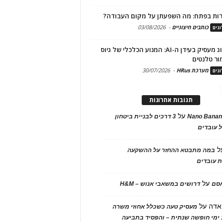
ות בפתח: מה השפעתן על מקום העבודה?
כותבים חיצוניים
-
03/08/2026
גים
מיתוג מעסיק בעידן ה-AI: המנוע הכלכלי של גיוס
ור טלנטים
מערכת HRus
-
30/07/2026
גים
תגובות אחרונות
על
Nano Banan
3 דרכים לבניית ביטחון
 עובדים
ל
במה מתבטא ההחזר על ההשקעה
 עובדים
על
אסם
דרושים במשאבי אנוש – H&M
אדה
על
מעסיק טעה כשכלל אחוזי משרה
ימי חופשה שנתית – והפסיד בתביעה