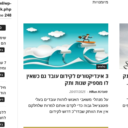
מיומנויות
ml/wp-
ck.php
ine
248
כ
הם ל
בלו
7 ע
בלוגים
ומית
תק
3 אינדיקטורים לקידום עובד גם כשאין
בלו
לו מספיק שנות ותק
חילו
מערכת HRus
-
20/07/2025
הוד
על מנהלי משאבי האנוש לזהות עובדים בעלי
דינ
ים
פוטנציאל גבוה כדי לקדם אותם למרות שלחלקם
אין את הוותק שבדר"כ דרוש לקידום
ללמו
לחמ
בלו