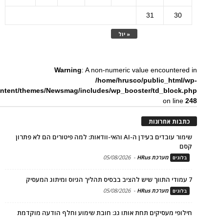
31
30
« יול
Warning
: A non-numeric value encountered in
/home/hrusco/public_html/wp-
ntent/themes/Newsmag/includes/wp_booster/td_block.php
on line
248
כתבות אחרונות
שימור עובדים בעידן ה-AI והאי-וודאות: למה פיטורים הם לא פתרון
קסם
מערכת HRus
-
05/08/2026
בלוגים
7 עמודי התווך שיש להציב בבסיס תהליך הגיוס ומיתוג המעסיק
מערכת HRus
-
05/08/2026
בלוגים
חילופי מעסיקים תחת אותו גג: חובת שימוע וחלף הודעה מוקדמת