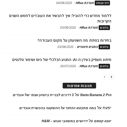
מערכת HRus
-
04/08/2026
דיני עבודה
ללמוד מחדש כדי להוביל: איך להכשיר את העובדים לחמש השנים
הקרובות
מערכת HRus
-
03/08/2026
בלוגים
בחירות בפתח: מה השפעתן על מקום העבודה?
כותבים חיצוניים
-
03/08/2026
בלוגים
מיתוג מעסיק בעידן ה-AI: המנוע הכלכלי של גיוס ושימור טלנטים
מערכת HRus
-
30/07/2026
בלוגים
תגובות אחרונות
על
Nano Banana 2 Pro
3 דרכים לבניית ביטחון עצמי של עובדים
יפעת
על
במה מתבטא ההחזר על ההשקעה בהכשרת עובדים
על
יאנא קאסם
דרושים במשאבי אנוש – H&M