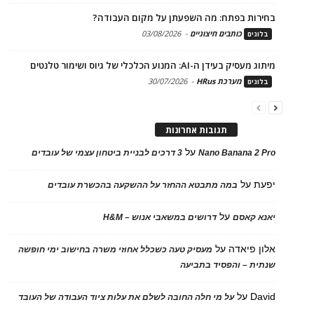
בחירות בפתח: מה השפעתן על מקום העבודה?
כותבים חיצוניים
-
03/08/2026
בלוגים
מיתוג מעסיק בעידן ה-AI: המנוע הכלכלי של גיוס ושימור טלנטים
מערכת HRus
-
30/07/2026
בלוגים
תגובות אחרונות
על
Nano Banana 2 Pro
3 דרכים לבניית ביטחון עצמי של עובדים
יפעת
על
במה מתבטא ההחזר על ההשקעה בהכשרת עובדים
על
יאנא קאסם
דרושים במשאבי אנוש – H&M
אלון פיאדה
על
מעסיק טעה כשכלל אחוזי משרה בחישוב ימי חופשה
שנתית – והפסיד בתביעה
David
על
על מי חלה החובה לשלם את עלות ציוד העבודה של העובד