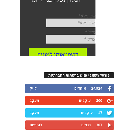
פורטל משאבי אנוש ברשתות החברתיות
24,924
אוהדים
לייק
300
עוקבים
מעקב
47
עוקבים
מעקב
307
מנויים
להירשם