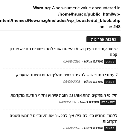
Warning
: A non-numeric value encountered in
/home/hrusco/public_html/wp-
ntent/themes/Newsmag/includes/wp_booster/td_block.php
on line
248
כתבות אחרונות
שימור עובדים בעידן ה-AI והאי-וודאות: למה פיטורים הם לא פתרון
קסם
מערכת HRus
-
05/08/2026
בלוגים
7 עמודי התווך שיש להציב בבסיס תהליך הגיוס ומיתוג המעסיק
מערכת HRus
-
05/08/2026
בלוגים
חילופי מעסיקים תחת אותו גג: חובת שימוע וחלף הודעה מוקדמת
מערכת HRus
-
04/08/2026
דיני עבודה
ללמוד מחדש כדי להוביל: איך להכשיר את העובדים לחמש השנים
הקרובות
מערכת HRus
-
03/08/2026
בלוגים