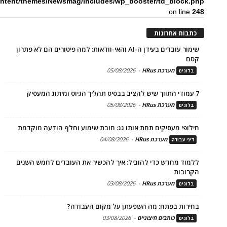
ntent/themes/Newsmag/includes/wp_booster/td_block.php
on line
248
כתבות אחרונות
שימור עובדים בעידן ה-AI והאי-וודאות: למה פיטורים הם לא פתרון
קסם
מערכת HRus
-
05/08/2026
בלוגים
7 עמודי התווך שיש להציב בבסיס תהליך הגיוס ומיתוג המעסיק
מערכת HRus
-
05/08/2026
בלוגים
חילופי מעסיקים תחת אותו גג: חובת שימוע וחלף הודעה מוקדמת
מערכת HRus
-
04/08/2026
דיני עבודה
ללמוד מחדש כדי להוביל: איך להכשיר את העובדים לחמש השנים
הקרובות
מערכת HRus
-
03/08/2026
בלוגים
בחירות בפתח: מה השפעתן על מקום העבודה?
כותבים חיצוניים
-
03/08/2026
בלוגים