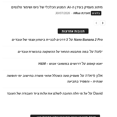
מיתוג מעסיק בעידן ה-AI: המנוע הכלכלי של גיוס ושימור טלנטים
מערכת HRus
-
30/07/2026
בלוגים
תגובות אחרונות
על
Nano Banana 2 Pro
3 דרכים לבניית ביטחון עצמי של עובדים
יפעת
על
במה מתבטא ההחזר על ההשקעה בהכשרת עובדים
על
יאנא קאסם
דרושים במשאבי אנוש – H&M
אלון פיאדה
על
מעסיק טעה כשכלל אחוזי משרה בחישוב ימי חופשה
שנתית – והפסיד בתביעה
David
על
על מי חלה החובה לשלם את עלות ציוד העבודה של העובד