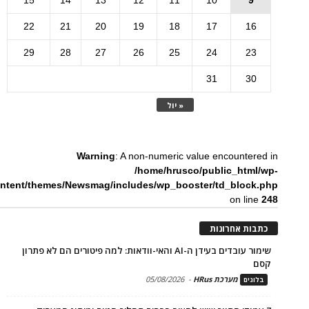
15
14
13
12
11
10
9
22
21
20
19
18
17
16
29
28
27
26
25
24
23
31
30
« יול
Warning
: A non-numeric value encountered in
/home/hrusco/public_html/wp-
ntent/themes/Newsmag/includes/wp_booster/td_block.php
on line
248
כתבות אחרונות
שימור עובדים בעידן ה-AI והאי-וודאות: למה פיטורים הם לא פתרון
קסם
מערכת HRus
-
05/08/2026
בלוגים