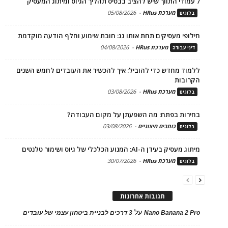
7 עמודי התווך שיש להציב בבסיס תהליך הגיוס ומיתוג המעסיק
מערכת HRus
-
05/08/2026
בלוגים
חילופי מעסיקים תחת אותו גג: חובת שימוע וחלף הודעה מוקדמת
מערכת HRus
-
04/08/2026
דיני עבודה
ללמוד מחדש כדי להוביל: איך להכשיר את העובדים לחמש השנים
הקרובות
מערכת HRus
-
03/08/2026
בלוגים
בחירות בפתח: מה השפעתן על מקום העבודה?
כותבים חיצוניים
-
03/08/2026
בלוגים
מיתוג מעסיק בעידן ה-AI: המנוע הכלכלי של גיוס ושימור טלנטים
מערכת HRus
-
30/07/2026
בלוגים
תגובות אחרונות
על
Nano Banana 2 Pro
3 דרכים לבניית ביטחון עצמי של עובדים