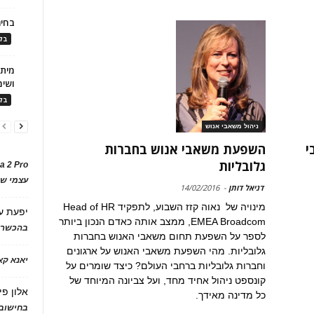
בחיר
בלו
ושימ
בלו
ניהול משאבי אנוש
י
השפעת משאבי אנוש בחברות
גלובליות
a 2 Pro
עצמי של
דניאל דותן
-
14/02/2016
מינויה של נאוה קזז השבוע, לתפקיד Head of HR
יפעת
ע
EMEA Broadcom, ממצב אותה כאדם הנכון ביותר
בהכשרת
לספר על השפעת תחום משאבי האנוש בחברות
גלובליות. מהי השפעת משאבי האנוש על ארגונים
יאנא ק
וחברות גלובליות ברחבי העולם? כיצד שומרים על
קונספט ניהול אחיד מחד, ועל צביונה המיוחד של
אלון פי
כל מדינה מאידך.
בחישוב 