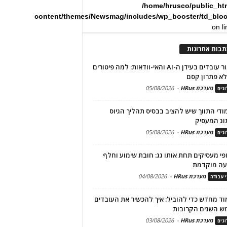
/home/hrusco/public_ht
content/themes/Newsmag/includes/wp_booster/td_blo
on l
תבות אחרונות
שימור עובדים בעידן ה-AI והאי-וודאות: למה פיטורים
א פתרון קסם
מערכת HRus
-
05/08/2026
גים
מודי התווך שיש להציב בבסיס תהליך הגיוס
וג המעסיק
מערכת HRus
-
05/08/2026
גים
פי מעסיקים תחת אותו גג: חובת שימוע וחלף
עה מוקדמת
מערכת HRus
-
04/08/2026
י עבודה
ד מחדש כדי להוביל: איך להכשיר את העובדים
ש השנים הקרובות
מערכת HRus
-
03/08/2026
גים