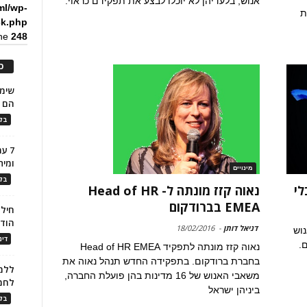
אנוש, בלעדיהן לא יוכלו לבצע את תפקידם כראוי.
ml/wp-
ת
ck.php
ine
248
כ
הם ל
בלו
7 ע
ומית
מינויים
בלו
נאוה קזז מונתה ל- Head of HR
EMEA בברודקום
חילו
הוד
דניאל דותן
-
18/02/2016
נוש
דינ
.
נאוה קזז מונתה לתפקיד Head of HR EMEA
בחברת ברודקום. בתפקידה החדש תנהל נאוה את
ללמו
משאבי האנוש של 16 מדינות בהן פועלת החברה,
לחמ
ביניהן ישראל
בלו