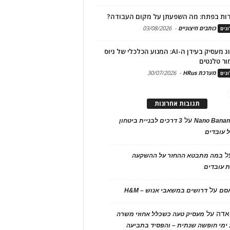
ות בפתח: מה השפעתן על מקום העבודה?
כותבים חיצוניים
-
03/08/2026
גים
מיתוג מעסיק בעידן ה-AI: המנוע הכלכלי של גיוס
ור טלנטים
מערכת HRus
-
30/07/2026
גים
תגובות אחרונות
על
Nano Banan
3 דרכים לבניית ביטחון
 עובדים
ל
במה מתבטא ההחזר על ההשקעה
 עובדים
על
אסם
דרושים במשאבי אנוש – H&M
אדה
על
מעסיק טעה כשכלל אחוזי משרה
ימי חופשה שנתית – והפסיד בתביעה