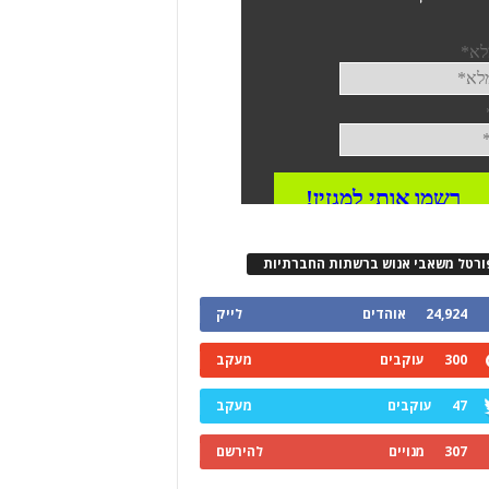
ורטל משאבי אנוש ברשתות החברתיות
24,924
אוהדים
לייק
300
עוקבים
מעקב
47
עוקבים
מעקב
307
מנויים
להירשם