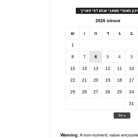
ינון מאמרי משאבי אנוש לפי תאריך
אוגוסט 2026
ב
ג
ד
ה
ו
ש
1
8
7
6
5
4
3
15
14
13
12
11
10
22
21
20
19
18
17
29
28
27
26
25
24
31
« יול
Warning
: A non-numeric value encount