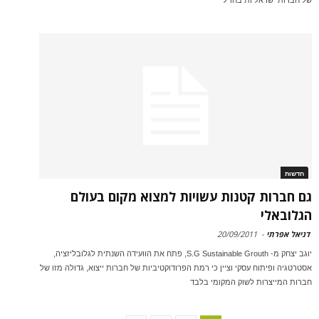
של חברות ישראליות בחו"ל
חדשות
גם חברות קטנות עשויות למצוא מקום בעולם
הגלובאלי
דניאל אפרתי
-
20/09/2011
יוגב יצחק מ- S.G Sustainable Grouth, פתח את הוועידה השנתית לגלובליזציה,
אסטרטגיה ופיתוח עסקי וציין כי רמת הפרודוקטיביות של חברות ייצוא, גדולה מזו של
חברות המייצרות לשוק המקומי בלבד