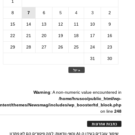
1
8
7
6
5
4
3
2
15
14
13
12
11
10
9
22
21
20
19
18
17
16
29
28
27
26
25
24
23
31
30
« יול
Warning
: A non-numeric value encountered in
/home/hrusco/public_html/wp-
ntent/themes/Newsmag/includes/wp_booster/td_block.php
on line
248
כתבות אחרונות
שימור עובדים בעידן ה-AI והאי-וודאות: למה פיטורים הם לא פתרון