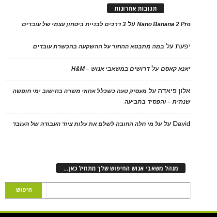
תגובות אחרונות
על
Nano Banana 2 Pro
3 דרכים לבניית ביטחון עצמי של עובדים
יפעת
על
במה מתבטא ההחזר על ההשקעה בהכשרת עובדים
על
יאנא קאסם
דרושים במשאבי אנוש – H&M
אלון פיאדה
על
מעסיק טעה כשכלל אחוזי משרה בחישוב ימי חופשה
שנתית – והפסיד בתביעה
David
על
על מי חלה החובה לשלם את עלות ציוד העבודה של העובד
מנהל משאבי אנוש החיפוש שלך מתחיל כאן…