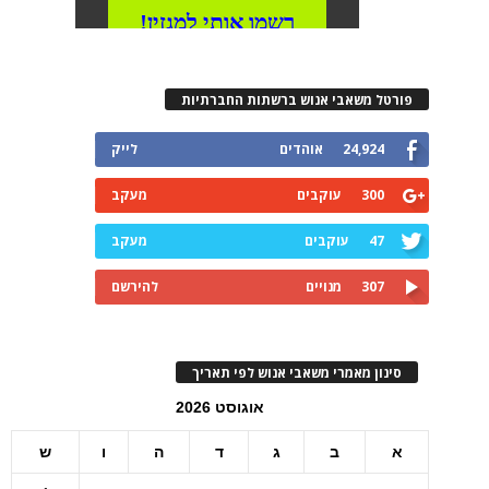
פורטל משאבי אנוש ברשתות החברתיות
24,924
אוהדים
לייק
300
עוקבים
מעקב
47
עוקבים
מעקב
307
מנויים
להירשם
סינון מאמרי משאבי אנוש לפי תאריך
אוגוסט 2026
א
ב
ג
ד
ה
ו
ש