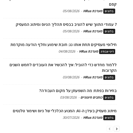
קסם
מערכת HRus
-
05/08/2026
בלוגים
7 עמודי התווך שיש להציב בבסיס תהליך הגיוס ומיתוג המעסיק
מערכת HRus
-
05/08/2026
בלוגים
חילופי מעסיקים תחת אותו גג: חובת שימוע וחלף הודעה מוקדמת
מערכת HRus
-
04/08/2026
דיני עבודה
ללמוד מחדש כדי להוביל: איך להכשיר את העובדים לחמש השנים
הקרובות
מערכת HRus
-
03/08/2026
בלוגים
בחירות בפתח: מה השפעתן על מקום העבודה?
כותבים חיצוניים
-
03/08/2026
בלוגים
מיתוג מעסיק בעידן ה-AI: המנוע הכלכלי של גיוס ושימור טלנטים
מערכת HRus
-
30/07/2026
בלוגים