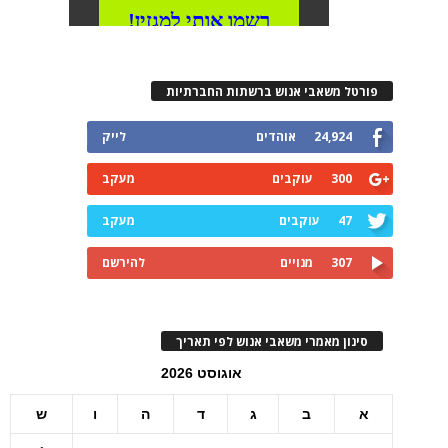
פורטל משאבי אנוש ברשתות החברתיות
24,924
אוהדים
לייק
300
עוקבים
מעקב
47
עוקבים
מעקב
307
מנויים
להירשם
סינון מאמרי משאבי אנוש לפי תאריך
אוגוסט 2026
א
ב
ג
ד
ה
ו
ש