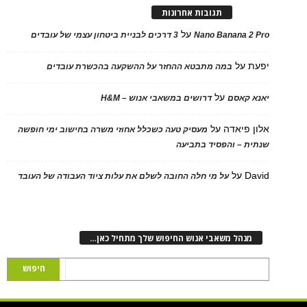
תגובות אחרונות
על
Nano Banana 2 Pro
3 דרכים לבניית ביטחון עצמי של עובדים
יפעת
על
במה מתבטא ההחזר על ההשקעה בהכשרת עובדים
על
יאנא קאסם
דרושים במשאבי אנוש – H&M
אלון פיאדה
על
מעסיק טעה כשכלל אחוזי משרה בחישוב ימי חופשה
שנתית – והפסיד בתביעה
David
על
על מי חלה החובה לשלם את עלות ציוד העבודה של העובד
מנהל משאבי אנוש החיפוש שלך מתחיל כאן…