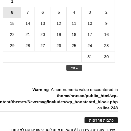
1
8
7
6
5
4
3
2
15
14
13
12
11
10
9
22
21
20
19
18
17
16
29
28
27
26
25
24
23
31
30
« יול
Warning
: A non-numeric value encountered in
/home/hrusco/public_html/wp-
ntent/themes/Newsmag/includes/wp_booster/td_block.php
on line
248
כתבות אחרונות
שימור עובדים בעידן ה-AI והאי-וודאות: למה פיטורים הם לא פתרון