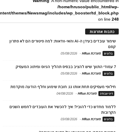
Warning
: A non-numeric value encountered in
/home/hrusco/public_html/wp-
ntent/themes/Newsmag/includes/wp_booster/td_block.php
on line
248
כתבות אחרונות
שימור עובדים בעידן ה-AI והאי-וודאות: למה פיטורים הם לא פתרון
קסם
מערכת HRus
-
05/08/2026
בלוגים
7 עמודי התווך שיש להציב בבסיס תהליך הגיוס ומיתוג המעסיק
מערכת HRus
-
05/08/2026
בלוגים
חילופי מעסיקים תחת אותו גג: חובת שימוע וחלף הודעה מוקדמת
מערכת HRus
-
04/08/2026
דיני עבודה
ללמוד מחדש כדי להוביל: איך להכשיר את העובדים לחמש השנים
הקרובות
מערכת HRus
-
03/08/2026
בלוגים