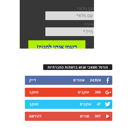
פורטל משאבי אנוש ברשתות החברתיות
24,924
אוהדים
לייק
300
עוקבים
מעקב
47
עוקבים
מעקב
307
מנויים
להירשם