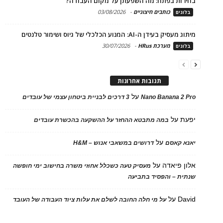
בחירות בפתח: מה השפעתן על מקום העבודה?
כותבים חיצוניים
-
03/08/2026
בלוגים
מיתוג מעסיק בעידן ה-AI: המנוע הכלכלי של גיוס ושימור טלנטים
מערכת HRus
-
30/07/2026
בלוגים
תגובות אחרונות
על
Nano Banana 2 Pro
3 דרכים לבניית ביטחון עצמי של עובדים
יפעת
על
במה מתבטא ההחזר על ההשקעה בהכשרת עובדים
על
יאנא קאסם
דרושים במשאבי אנוש – H&M
אלון פיאדה
על
מעסיק טעה כשכלל אחוזי משרה בחישוב ימי חופשה
שנתית – והפסיד בתביעה
David
על
על מי חלה החובה לשלם את עלות ציוד העבודה של העובד