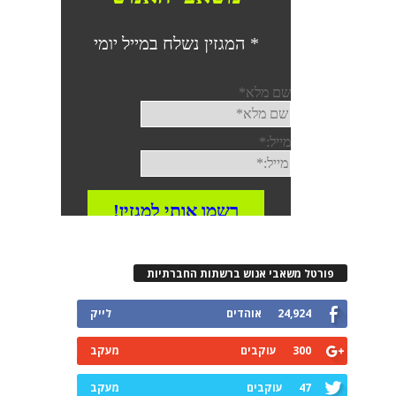
פורטל משאבי אנוש ברשתות החברתיות
24,924
אוהדים
לייק
300
עוקבים
מעקב
47
עוקבים
מעקב