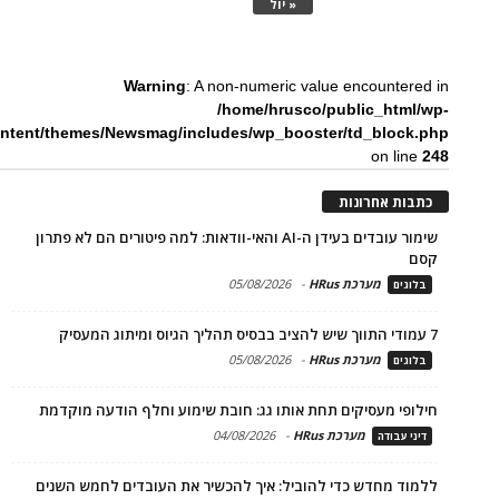
« יול
Warning
: A non-numeric value encountered in
/home/hrusco/public_html/wp-
ntent/themes/Newsmag/includes/wp_booster/td_block.php
on line
248
כתבות אחרונות
שימור עובדים בעידן ה-AI והאי-וודאות: למה פיטורים הם לא פתרון
קסם
מערכת HRus
-
05/08/2026
בלוגים
7 עמודי התווך שיש להציב בבסיס תהליך הגיוס ומיתוג המעסיק
מערכת HRus
-
05/08/2026
בלוגים
חילופי מעסיקים תחת אותו גג: חובת שימוע וחלף הודעה מוקדמת
מערכת HRus
-
04/08/2026
דיני עבודה
ללמוד מחדש כדי להוביל: איך להכשיר את העובדים לחמש השנים