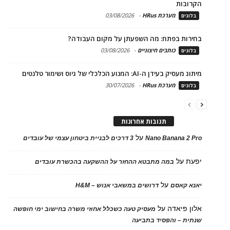
הקרובות
מערכת HRus
-
03/08/2026
בלוגים
בחירות בפתח: מה השפעתן על מקום העבודה?
כותבים חיצוניים
-
03/08/2026
בלוגים
מיתוג מעסיק בעידן ה-AI: המנוע הכלכלי של גיוס ושימור טלנטים
מערכת HRus
-
30/07/2026
בלוגים
תגובות אחרונות
על
Nano Banana 2 Pro
3 דרכים לבניית ביטחון עצמי של עובדים
יפעת
על
במה מתבטא ההחזר על ההשקעה בהכשרת עובדים
על
יאנא קאסם
דרושים במשאבי אנוש – H&M
אלון פיאדה
על
מעסיק טעה כשכלל אחוזי משרה בחישוב ימי חופשה
שנתית – והפסיד בתביעה