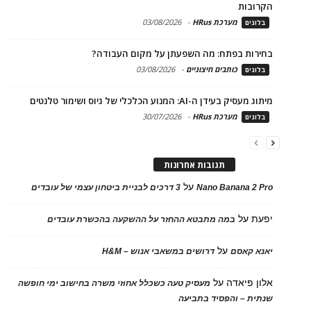
הקרובות
מערכת HRus
-
03/08/2026
בלוגים
בחירות בפתח: מה השפעתן על מקום העבודה?
כותבים חיצוניים
-
03/08/2026
בלוגים
מיתוג מעסיק בעידן ה-AI: המנוע הכלכלי של גיוס ושימור טלנטים
מערכת HRus
-
30/07/2026
בלוגים
תגובות אחרונות
על
Nano Banana 2 Pro
3 דרכים לבניית ביטחון עצמי של עובדים
יפעת
על
במה מתבטא ההחזר על ההשקעה בהכשרת עובדים
על
יאנא קאסם
דרושים במשאבי אנוש – H&M
אלון פיאדה
על
מעסיק טעה כשכלל אחוזי משרה בחישוב ימי חופשה
שנתית – והפסיד בתביעה