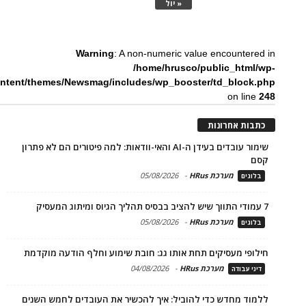
« יול
Warning
: A non-numeric value encountered in
/home/hrusco/public_html/wp-
ntent/themes/Newsmag/includes/wp_booster/td_block.php
on line
248
כתבות אחרונות
שימור עובדים בעידן ה-AI והאי-וודאות: למה פיטורים הם לא פתרון
קסם
מערכת HRus
-
05/08/2026
בלוגים
7 עמודי התווך שיש להציב בבסיס תהליך הגיוס ומיתוג המעסיק
מערכת HRus
-
05/08/2026
בלוגים
חילופי מעסיקים תחת אותו גג: חובת שימוע וחלף הודעה מוקדמת
מערכת HRus
-
04/08/2026
דיני עבודה
ללמוד מחדש כדי להוביל: איך להכשיר את העובדים לחמש השנים