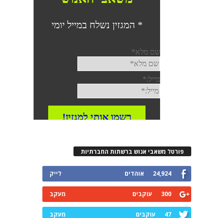
פורטל משאבי אנוש ברשתות החברתיות
24,924
אוהדים
לייק
300
עוקבים
מעקב
47
עוקבים
מעקב