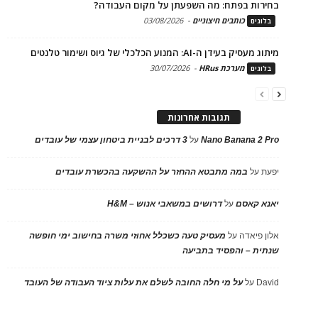
בחירות בפתח: מה השפעתן על מקום העבודה?
כותבים חיצוניים
-
03/08/2026
בלוגים
מיתוג מעסיק בעידן ה-AI: המנוע הכלכלי של גיוס ושימור טלנטים
מערכת HRus
-
30/07/2026
בלוגים
תגובות אחרונות
Nano Banana 2 Pro
על
3 דרכים לבניית ביטחון עצמי של עובדים
יפעת
על
במה מתבטא ההחזר על ההשקעה בהכשרת עובדים
יאנא קאסם
על
דרושים במשאבי אנוש – H&M
אלון פיאדה
על
מעסיק טעה כשכלל אחוזי משרה בחישוב ימי חופשה
שנתית – והפסיד בתביעה
David
על
על מי חלה החובה לשלם את עלות ציוד העבודה של העובד