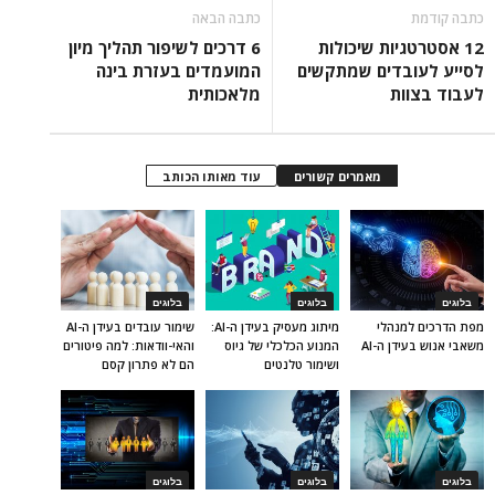
כתבה קודמת
כתבה הבאה
12 אסטרטגיות שיכולות
6 דרכים לשיפור תהליך מיון
לסייע לעובדים שמתקשים
המועמדים בעזרת בינה
לעבוד בצוות
מלאכותית
מאמרים קשורים
עוד מאותו הכותב
בלוגים
בלוגים
בלוגים
מפת הדרכים למנהלי
מיתוג מעסיק בעידן ה-AI:
שימור עובדים בעידן ה-AI
משאבי אנוש בעידן ה-AI
המנוע הכלכלי של גיוס
והאי-וודאות: למה פיטורים
ושימור טלנטים
הם לא פתרון קסם
בלוגים
בלוגים
בלוגים