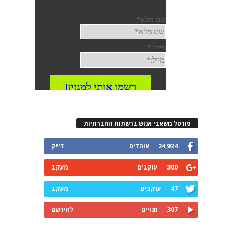
פורטל משאבי אנוש ברשתות החברתיות
24,924
אוהדים
לייק
300
עוקבים
מעקב
47
עוקבים
מעקב
307
מנויים
להירשם