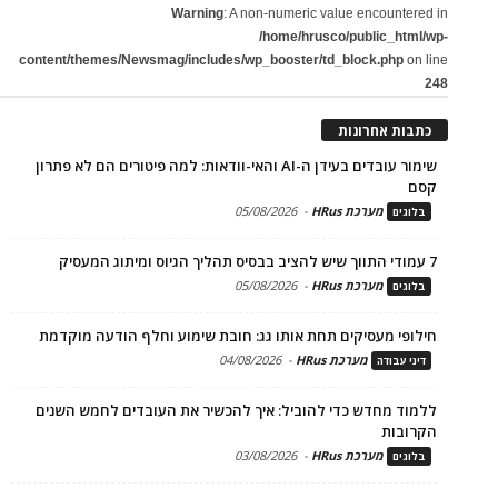
Warning
: A non-numeric value encountered in
/home/hrusco/public_html/wp-
content/themes/Newsmag/includes/wp_booster/td_block.php
on line
248
כתבות אחרונות
שימור עובדים בעידן ה-AI והאי-וודאות: למה פיטורים הם לא פתרון
קסם
מערכת HRus
-
05/08/2026
בלוגים
7 עמודי התווך שיש להציב בבסיס תהליך הגיוס ומיתוג המעסיק
מערכת HRus
-
05/08/2026
בלוגים
חילופי מעסיקים תחת אותו גג: חובת שימוע וחלף הודעה מוקדמת
מערכת HRus
-
04/08/2026
דיני עבודה
ללמוד מחדש כדי להוביל: איך להכשיר את העובדים לחמש השנים
הקרובות
מערכת HRus
-
03/08/2026
בלוגים