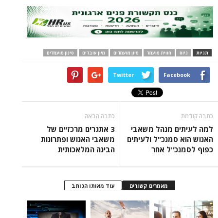
תגיות
גיוס
חווית מועמד
מיון מועמדים
מיון עובדים
סינון מועמדים
Twitter
Facebook
כתבה קודמת
כתבה הבאה
למה לעיתים מנהל משאבי
3 אתגרים מרכזיים של
האנוש הוא סמנכ"ל ולעיתים
משאבי האנוש ופתרונות
כפוף לסמנכ"ל אחר
הבינה המלאכותית
מאמרים קשורים
עוד מאותו הכותב