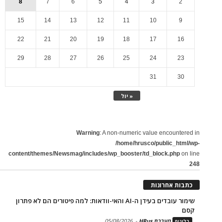
8
7
6
5
4
3
2
15
14
13
12
11
10
9
22
21
20
19
18
17
16
29
28
27
26
25
24
23
31
30
« יול
Warning
: A non-numeric value encountered in
/home/hrusco/public_html/wp-
content/themes/Newsmag/includes/wp_booster/td_block.php
on line
248
כתבות אחרונות
שימור עובדים בעידן ה-AI והאי-וודאות: למה פיטורים הם לא פתרון
קסם
מערכת HRus
-
05/08/2026
בלוגים