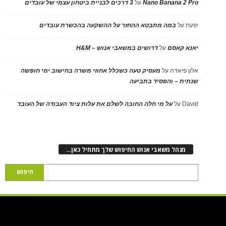
Nano Banana 2 Pro
על
3 דרכים לבניית ביטחון עצמי של עובדים
יפעת
על
במה מתבטא ההחזר על ההשקעה בהכשרת עובדים
יאנא קאסם
על
דרושים במשאבי אנוש – H&M
אלון פיאדה
על
מעסיק טעה כשכלל אחוזי משרה בחישוב ימי חופשה
שנתית – והפסיד בתביעה
David
על
על מי חלה החובה לשלם את עלות ציוד העבודה של העובד
מנהל משאבי אנוש החיפוש שלך מתחיל כאן…