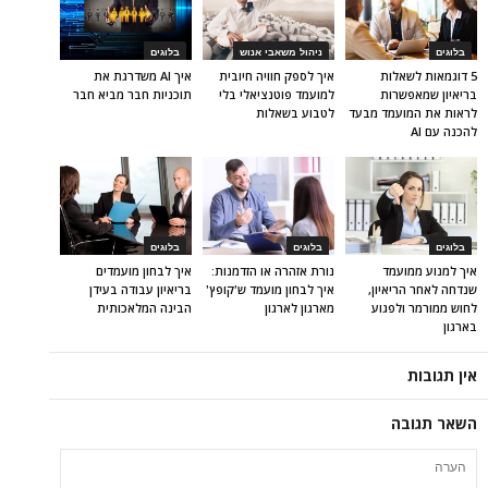
בלוגים
ניהול משאבי אנוש
בלוגים
5 דוגמאות לשאלות
איך לספק חוויה חיובית
איך AI משדרגת את
בריאיון שמאפשרות
למועמד פוטנציאלי בלי
תוכניות חבר מביא חבר
לראות את המועמד מבעד
לטבוע בשאלות
להכנה עם AI
בלוגים
בלוגים
בלוגים
איך למנוע ממועמד
נורת אזהרה או הזדמנות:
איך לבחון מועמדים
שנדחה לאחר הריאיון,
איך לבחון מועמד ש'קופץ'
בריאיון עבודה בעידן
לחוש ממורמר ולפגוע
מארגון לארגון
הבינה המלאכותית
בארגון
אין תגובות
השאר תגובה