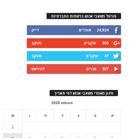
פורטל משאבי אנוש ברשתות החברתיות
24,924
אוהדים
לייק
300
עוקבים
מעקב
47
עוקבים
מעקב
307
מנויים
להירשם
סינון מאמרי משאבי אנוש לפי תאריך
אוגוסט 2026
א
ב
ג
ד
ה
ו
ש
1