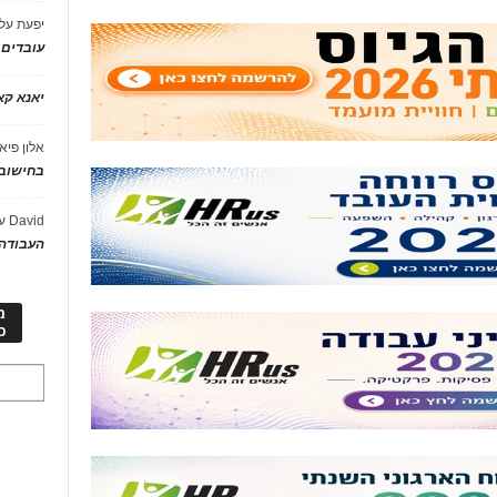
יפעת
על
עובדים
יאנא ק
אלון פיא
בחישוב 
David
ע
העבודה 
מ
כ