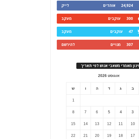
24,924
אוהדים
לייק
300
עוקבים
מעקב
47
עוקבים
מעקב
307
מנויים
להירשם
ינון מאמרי משאבי אנוש לפי תאריך
אוגוסט 2026
ב
ג
ד
ה
ו
ש
1
8
7
6
5
4
3
15
14
13
12
11
10
22
21
20
19
18
17