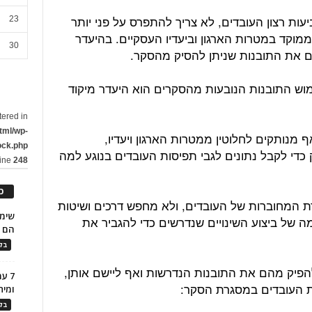
עות רצון העובדים, לא צריך להתפרס על פני יותר
23
ממוקד במטרות הארגון וביעדיו העסקיים. בהיעדר
30
שם את התובנות שניתן להסיק מהסקר.
מוש התובנות הנובעות מהסקרים הוא היעדר מיקוד
tered in
tml/wp-
נותקים לחלוטין ממטרות הארגון ויעדיו,
ock.php
די לקבל נתונים לגבי תפיסות העובדים בנוגע למה
line
248
כ
ת המחוברות של העובדים, ולא מחפש דרכים ושיטות
 של ביצוע השינויים שנדרשים כדי להגביר את
הם ל
בלו
 להפיק מהם את התובנות הנדרשות ואף ליישם אותן,
7 ע
ומית
בלו