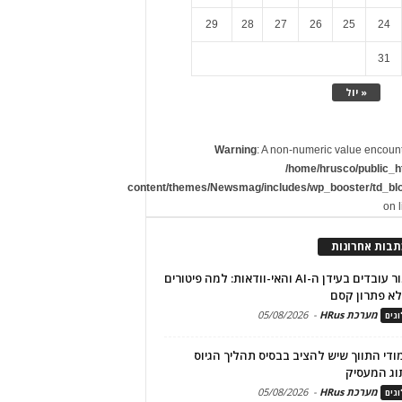
29
28
27
26
25
24
31
« יול
Warning
: A non-numeric value encoun
/home/hrusco/public_h
content/themes/Newsmag/includes/wp_booster/td_bl
on 
תבות אחרונות
שימור עובדים בעידן ה-AI והאי-וודאות: למה פיטורים
א פתרון קסם
מערכת HRus
-
05/08/2026
גים
מודי התווך שיש להציב בבסיס תהליך הגיוס
וג המעסיק
מערכת HRus
-
05/08/2026
גים