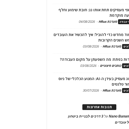
פי מעסיקים תחת אותו גג: חובת שימוע וחלף
עה מוקדמת
מערכת HRus
-
04/08/2026
י עבודה
ד מחדש כדי להוביל: איך להכשיר את העובדים
ש השנים הקרובות
מערכת HRus
-
03/08/2026
גים
ות בפתח: מה השפעתן על מקום העבודה?
כותבים חיצוניים
-
03/08/2026
גים
מיתוג מעסיק בעידן ה-AI: המנוע הכלכלי של גיוס
ור טלנטים
מערכת HRus
-
30/07/2026
גים
תגובות אחרונות
Nano Banan
על
3 דרכים לבניית ביטחון
 עובדים