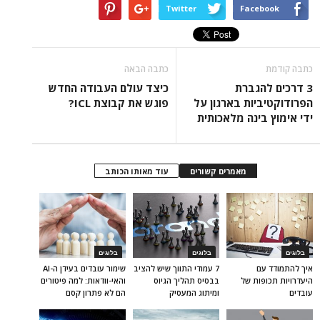
Twitter
Facebook
כתבה קודמת
כתבה הבאה
3 דרכים להגברת
כיצד עולם העבודה החדש
הפרודוקטיביות בארגון על
פוגש את קבוצת ICL?
ידי אימוץ בינה מלאכותית
מאמרים קשורים
עוד מאותו הכותב
בלוגים
בלוגים
בלוגים
איך להתמודד עם
7 עמודי התווך שיש להציב
שימור עובדים בעידן ה-AI
היעדרויות תכופות של
בבסיס תהליך הגיוס
והאי-וודאות: למה פיטורים
עובדים
ומיתוג המעסיק
הם לא פתרון קסם