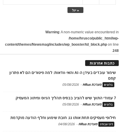
« יול
Warning
: A non-numeric value encountered in
/home/hrusco/public_html/wp-
content/themes/Newsmag/includes/wp_booster/td_block.php
on line
248
כתבות אחרונות
שימור עובדים בעידן ה-AI והאי-וודאות: למה פיטורים הם לא פתרון
קסם
מערכת HRus
-
05/08/2026
בלוגים
7 עמודי התווך שיש להציב בבסיס תהליך הגיוס ומיתוג המעסיק
מערכת HRus
-
05/08/2026
בלוגים
חילופי מעסיקים תחת אותו גג: חובת שימוע וחלף הודעה מוקדמת
מערכת HRus
-
04/08/2026
דיני עבודה