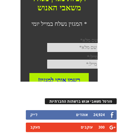
פורטל משאבי אנוש ברשתות החברתיות
24,924
אוהדים
לייק
300
עוקבים
מעקב