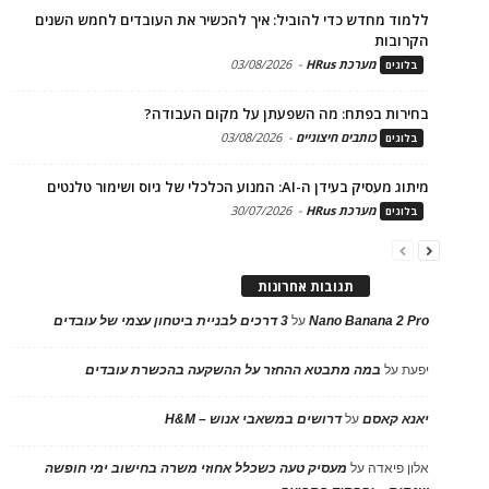
ללמוד מחדש כדי להוביל: איך להכשיר את העובדים לחמש השנים
הקרובות
מערכת HRus
-
03/08/2026
בלוגים
בחירות בפתח: מה השפעתן על מקום העבודה?
כותבים חיצוניים
-
03/08/2026
בלוגים
מיתוג מעסיק בעידן ה-AI: המנוע הכלכלי של גיוס ושימור טלנטים
מערכת HRus
-
30/07/2026
בלוגים
תגובות אחרונות
Nano Banana 2 Pro
על
3 דרכים לבניית ביטחון עצמי של עובדים
יפעת
על
במה מתבטא ההחזר על ההשקעה בהכשרת עובדים
יאנא קאסם
על
דרושים במשאבי אנוש – H&M
אלון פיאדה
על
מעסיק טעה כשכלל אחוזי משרה בחישוב ימי חופשה