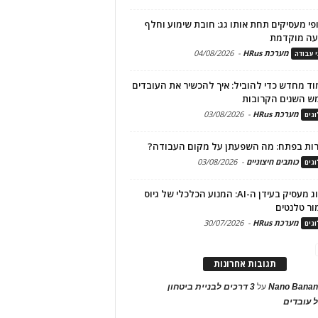
פי מעסיקים תחת אותו גג: חובת שימוע וחלף
עה מוקדמת
מערכת HRus
-
04/08/2026
י עבודה
ד מחדש כדי להוביל: איך להכשיר את העובדים
ש השנים הקרובות
מערכת HRus
-
03/08/2026
גים
ות בפתח: מה השפעתן על מקום העבודה?
כותבים חיצוניים
-
03/08/2026
גים
מיתוג מעסיק בעידן ה-AI: המנוע הכלכלי של גיוס
ור טלנטים
מערכת HRus
-
30/07/2026
גים
תגובות אחרונות
Nano Banan
על
3 דרכים לבניית ביטחון
 עובדים