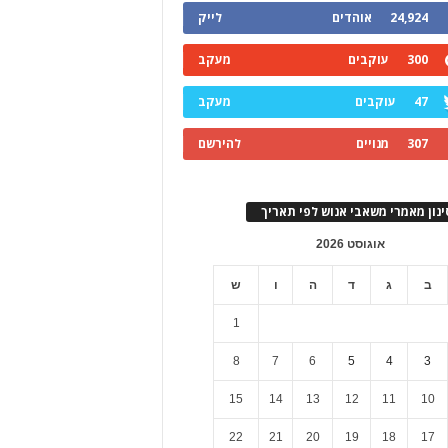
24,924
אוהדים
לייק
300
עוקבים
מעקב
47
עוקבים
מעקב
307
מנויים
להירשם
ינון מאמרי משאבי אנוש לפי תאריך
אוגוסט 2026
ב
ג
ד
ה
ו
ש
1
8
7
6
5
4
3
15
14
13
12
11
10
22
21
20
19
18
17