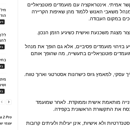
שר אמיתי. אינטראקציה עם מועמדים פוטנציאליים
חילו
נהל משאבי האנוש ללמוד מהן שאיפות הקריירה
הוד
ים במקום העבודה.
דינ
ור מצגת משכנעת ואישית כשיגיע הזמן הנכון.
ללמו
לחמ
 בזיהוי מועמדים פסיביים, אלא גם הופך את מנהל
בלו
עמדים פוטנציאליים בתעשייה, מה שהופך אותם
בחיר
בלו
 עסקי, למאמץ גיוס כישרונות אסטרטגי וארוך טווח.
ושימ
בלו
נייה מותאמת אישית וממוקדת. לאחר שמועמד
 לנסח את התקשורת הראשונית בקפידה.
a 2 Pro
סטנדרטיות ולא אישיות, אינן יעילות ולעיתים קרובות
עצמי של