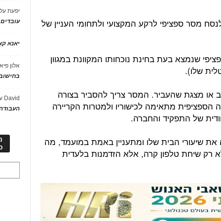
יפעת
על
סח מסר ספציפי לרקע המקצועי ולתחומי העניין של
עובדים
יאנא ק
ציפי שנמצא בעת בחינת נוכחותו המקוונת במגוון
אלון פיא
לית שלו).
בחישוב 
ב או מצגת שהעביר. המסר צריך להסביר בצורה
David
ע
הספציפית מתאימה לכישוריו ולמטרות הקריירה
העבודה 
דית של התפקיד והחברה.
ת שיעורי הבית שלו ומתעניין באמת במועמד, מה
מ
כ
א רק שיחת טלפון קרה, אלא הזדמנות בלעדית