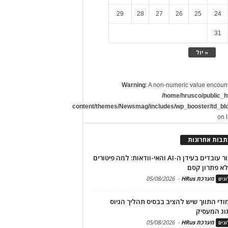
29
28
27
26
25
24
31
« יול
Warning
: A non-numeric value encoun
/home/hrusco/public_h
content/themes/Newsmag/includes/wp_booster/td_bl
on 
תבות אחרונות
שימור עובדים בעידן ה-AI והאי-וודאות: למה פיטורים
א פתרון קסם
מערכת HRus
-
05/08/2026
גים
מודי התווך שיש להציב בבסיס תהליך הגיוס
וג המעסיק
מערכת HRus
-
05/08/2026
גים