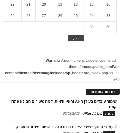
22
21
20
19
18
17
16
29
28
27
26
25
24
23
31
30
« יול
Warning
: A non-numeric value encountered in
/home/hrusco/public_html/wp-
content/themes/Newsmag/includes/wp_booster/td_block.php
on line
248
כתבות אחרונות
שימור עובדים בעידן ה-AI והאי-וודאות: למה פיטורים הם לא פתרון
קסם
מערכת HRus
-
05/08/2026
בלוגים
7 עמודי התווך שיש להציב בבסיס תהליך הגיוס ומיתוג המעסיק