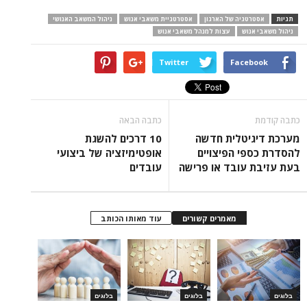
תגיות
אסטרטגיה של הארגון
אסטרטגיית משאבי אנוש
ניהול המשאב האנושי
ניהול משאבי אנוש
עצות למנהל משאבי אנוש
Twitter
Facebook
כתבה קודמת
כתבה הבאה
מערכת דיגיטלית חדשה
10 דרכים להשגת
להסדרת כספי הפיצויים
אופטימיזציה של ביצועי
בעת עזיבת עובד או פרישה
עובדים
מאמרים קשורים
עוד מאותו הכותב
בלוגים
בלוגים
בלוגים