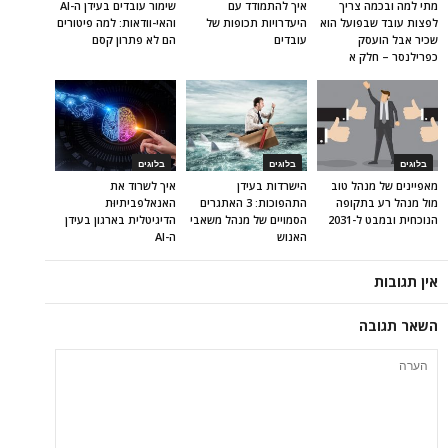
מתי למה ובכמה צריך
איך להתמודד עם
שימור עובדים בעידן ה-AI
לפצות עובד שבפועל הוא
היעדרויות תכופות של
והאי-וודאות: למה פיטורים
שכיר אבל הועסק
עובדים
הם לא פתרון קסם
כפרילנסר – חלק א
בלוגים
בלוגים
בלוגים
מאפיינים של מנהל טוב
הישרדות בעידן
איך לשרוד את
מול מנהל רע בתקופה
התהפוכות: 3 האתגרים
האנאלפביתיוּת
הנוכחית ובמבט ל-2031
הסמויים של מנהל משאבי
הדיגיטלית בארגון בעידן
האנוש
ה-AI
אין תגובות
השאר תגובה