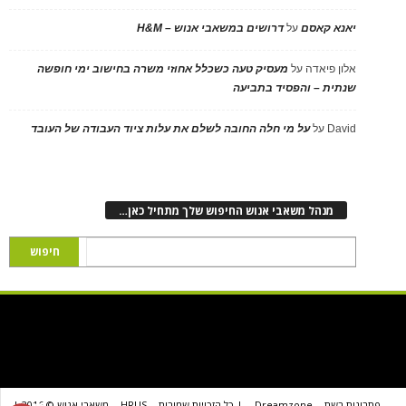
יאנא קאסם
על
דרושים במשאבי אנוש – H&M
אלון פיאדה
על
מעסיק טעה כשכלל אחוזי משרה בחישוב ימי חופשה
שנתית – והפסיד בתביעה
David
על
על מי חלה החובה לשלם את עלות ציוד העבודה של העובד
מנהל משאבי אנוש החיפוש שלך מתחיל כאן…
פתרונות רשת
Dreamzone
| כל הזכויות שמורות
HRUS
משאבי אנוש © 2016 |