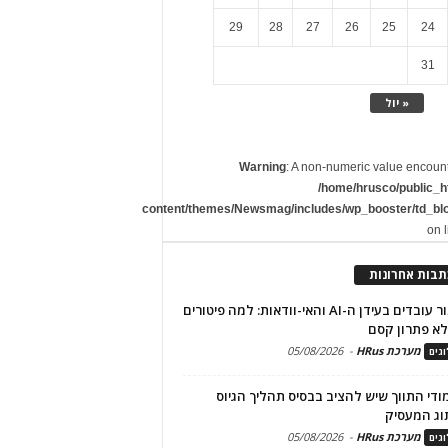
29
28
27
26
25
24
31
« יול
Warning
: A non-numeric value encoun
/home/hrusco/public_h
content/themes/Newsmag/includes/wp_booster/td_bl
on 
תבות אחרונות
שימור עובדים בעידן ה-AI והאי-וודאות: למה פיטורים
א פתרון קסם
מערכת HRus
-
05/08/2026
גים
מודי התווך שיש להציב בבסיס תהליך הגיוס
וג המעסיק
מערכת HRus
-
05/08/2026
גים