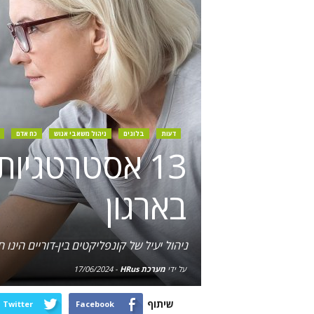
דעות
בלוגים
ניהול משאבי אנוש
כח אדם
13 אסטרטגיו
בארגון
ניהול יעיל של קונפליקטים בין-דוריים הינו
על ידי
מערכת HRus
-
17/06/2024
שיתוף
Twitter
Facebook