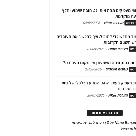
פי מעסיקים תחת אותו גג: חובת שימוע וחלף
עה מוקדמת
מערכת HRus
-
04/08/2026
י עבודה
ד מחדש כדי להוביל: איך להכשיר את העובדים
ש השנים הקרובות
מערכת HRus
-
03/08/2026
גים
ות בפתח: מה השפעתן על מקום העבודה?
כותבים חיצוניים
-
03/08/2026
גים
מיתוג מעסיק בעידן ה-AI: המנוע הכלכלי של גיוס
ור טלנטים
מערכת HRus
-
30/07/2026
גים
תגובות אחרונות
Nano Banan
על
3 דרכים לבניית ביטחון
 עובדים