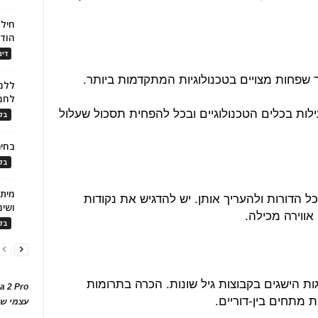
חילו
הוד
דינ
 שפחות מצויים בטכנולוגיות המתקדמות ביותר.
ללמו
לחמ
לות בכלים הטכנולוגיים ובכל להפחית תסכול שעלול
בלו
בחיר
בלו
ל הדורות ולהעריך אותן. יש להדגיש את נקודות
ושימ
אווירה מכילה.
בלו
ות הישגים בקבוצות גיל שונות. הכרה בתרומות
a 2 Pro
 מתחים בין-דוריים.
עצמי של