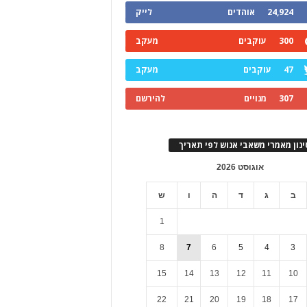
24,924
אוהדים
לייק
300
עוקבים
מעקב
47
עוקבים
מעקב
307
מנויים
להירשם
ינון מאמרי משאבי אנוש לפי תאריך
אוגוסט 2026
ב
ג
ד
ה
ו
ש
1
8
7
6
5
4
3
15
14
13
12
11
10
22
21
20
19
18
17