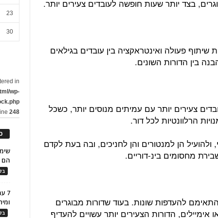
רים, בצד יותר שעות חופשה לעובדים צעירים יותר.
23
30
ות שיתוף פעולה ואינטראקציה בין עובדים בגילאים
בנה בין הדורות השונים.
tered in
tml/wp-
ock.php
בדים צעירים יותר עם עמיתים מנוסים יותר, כשכל
line
248
יות הרלוונטיות לכל דור.
כ
, ולהועיל הן למנטורים והן לחניכים, ובה בעת לקדם
ירת מחסומים בינ-דוריים.
הם ל
בלו
7 ע
התאימם להעדפות שונות. בעוד שדורות מבוגרים
ומית
ו אימיילים, הדורות הצעירים יותר עשויים להעדיף
בלו