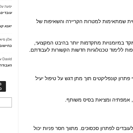
יפעת
על
עובדים
שית שמתאימות למטרות הקריירה והשאיפות של
יאנא ק
אלון פיא
קד במיומנויות מתקדמות יותר בהיבט המקצועי,
בחישוב 
פות ללימוד טכנולוגיות חדשות הקשורות לעבודתם.
David
ע
העבודה 
 פתרון קונפליקטים תוך מתן דגש על טיפול יעיל
מ
כ
 אמפתיה ומציאת בסיס משותף.
לעובדים לפתרון סכסוכים. מתווך חסר פניות יכול