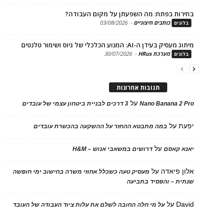
ות בפתח: מה השפעתן על מקום העבודה?
כותבים חיצוניים
-
03/08/2026
ים
בעידן ה-AI: המנוע הכלכלי של גיוס ושימור טלנטים
מערכת HRus
-
30/07/2026
ים
תגובות אחרונות
על
Nano Banana 2
3 דרכים לבניית ביטחון עצמי של עובדים
על
במה מתבטא ההחזר על ההשקעה בהכשרת עובדים
על
 קאסם
דרושים במשאבי אנוש – H&M
 פיאדה
על
מעסיק טעה כשכלל אחוזי משרה בחישוב ימי חופשה
ת – והפסיד בתביעה
D
על
על מי חלה החובה לשלם את עלות ציוד העבודה של העובד