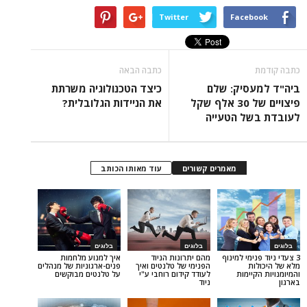
Twitter
Face
כתבה הבאה
סיק: שלם
כיצד הטכנולוגיה משרתת
פיצויים של 30 אלף שקל
את הניידות הגלובלית?
ל הטעייה
מאמרים קשורים
עוד מאותו הכותב
בלוגים
בלוגים
מי למינוף
מהם יתרונות הניוד
איך למנוע מלחמות
ת
הפנימי של טלנטים ואיך
פנים-ארגוניות של מנהלים
ימות
לעודד קידום רוחבי ע"י
על טלנטים מבוקשים
ניוד