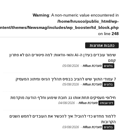
Warning
: A non-numeric value encounte
/home/hrusco/public_htm
content/themes/Newsmag/includes/wp_booster/td_bloc
on li
ת אחרונות
שימור עובדים בעידן ה-AI והאי-וודאות: למה פיטורים הם לא פתרון
מערכת HRus
-
05/08/2026
ים
מערכת HRus
-
05/08/2026
ים
פי מעסיקים תחת אותו גג: חובת שימוע וחלף הודעה מוקדמת
מערכת HRus
-
04/08/2026
 עבודה
ד מחדש כדי להוביל: איך להכשיר את העובדים לחמש השנים
בות
מערכת HRus
-
03/08/2026
ים