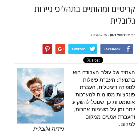
סקירות
 ומהותיים בתהליכי ניידות
דף הבית
תן
-
30/04/2018
Twitter
Face
עולם העבודה הוא
עברת פעולות
גיטלית, העברת
מסוימות למערכות
 כך שנוכל להשקיע
על משימות אחרות,
נשים ממקום
ניידות גלובלית