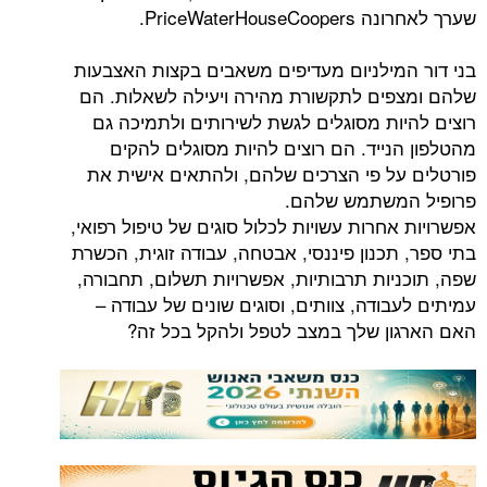
PriceWaterHo.
מילניום מעדיפים משאבים בקצות האצבעות
ים לתקשורת מהירה ויעילה לשאלות. הם
ות מסוגלים לגשת לשירותים ולתמיכה גם
נייד. הם רוצים להיות מסוגלים להקים
ל פי הצרכים שלהם, ולהתאים אישית את
משתמש שלהם.
חרות עשויות לכלול סוגים של טיפול רפואי,
כנון פיננסי, אבטחה, עבודה זוגית, הכשרת
יות תרבותיות, אפשרויות תשלום, תחבורה,
ודה, צוותים, וסוגים שונים של עבודה –
ן שלך במצב לטפל ולהקל בכל זה?