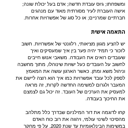
גיוס עובדת חדשה; אדם בעל יכולת שונה;
רת לעיר מסורתית מאוד עם מנהגים
מרניים; או כל סוג של אפשרויות אחרות.
ישית
גוון מציאותי, רלוונטי של אפשרויות. חשוב
מיד יהיה פער בין איך שמעסיקים ואיך
ואים את העבודה. משאבי אנוש חייבים
העובדים כעל ישויות שינוהלו, מתוך מחשבה
א ומתן. כאשר הארגון עושה את המאמץ
עובד אפשרויות כמו איך הוא רוצה ליישם את
גרום למשימה החדשה לקרות, זה מראה
 הערכים של העובד. זה יכול גם לצמצם
 בעבודה.
ה את דור המילניום שבדרך כלל מתלהב
ינוי עולמי, ויהווה את רוב כוח האדם
במשימות הבינלאומיות עד שנת 2020, על פי מחקר