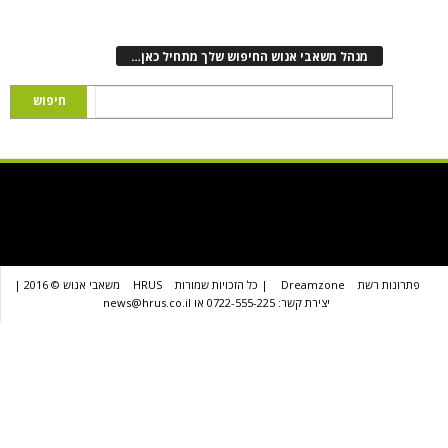
נהל משאבי אנוש החיפוש שלך מתחיל כאן…
שת
Dreamzone
| כל הזכויות שמורות
HRUS
משאבי אנוש © 2016 |
יצירת קשר: 0722-555-225 או news@hrus.co.il