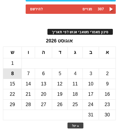
307
מנויים
להירשם
ינון מאמרי משאבי אנוש לפי תאריך
אוגוסט 2026
ב
ג
ד
ה
ו
ש
1
8
7
6
5
4
3
15
14
13
12
11
10
22
21
20
19
18
17
1
29
28
27
26
25
24
2
31
3
« יול